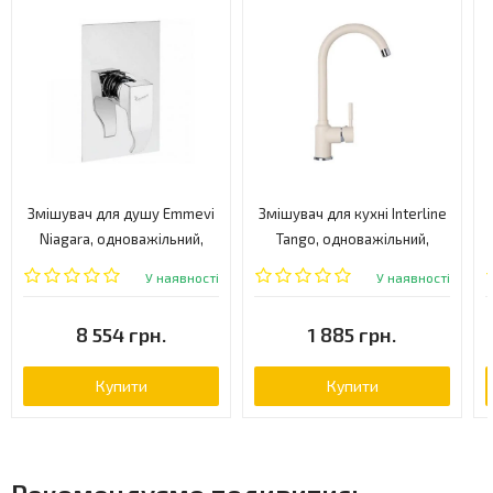
Змішувач для душу Emmevi
Змішувач для кухні Interline
Niagara, одноважільний,
Tango, одноважільний,
білий (BIO74009)
слонова кістка (TANGO OLD
У наявності
У наявності
WHITE)
8 554 грн.
1 885 грн.
Купити
Купити