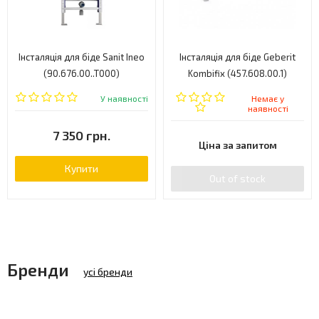
Інсталяція для біде Sanit Ineo
Інсталяція для біде Geberit
(90.676.00..T000)
Kombifix (457.608.00.1)
У наявності
Немає у
наявності
7 350 грн.
Ціна за запитом
Купити
Out of stock
Бренди
усі бренди