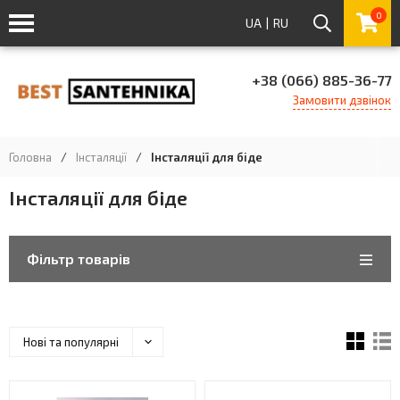
0
UA
|
RU
+38 (066) 885-36-77
Замовити дзвінок
Головна
/
Інсталяції
/
Інсталяції для біде
Інсталяції для біде
Фільтр товарів
Нові та популярні