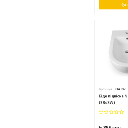
Куп
Patio
Presqu'ile
Pro
Proiezioni
PuraVida
Pure
Rekord
Replay
Sensation
Sfera
Spirit
Starck
Артикул:
3843W
Style
Біде підвісне 
(3843W)
Subway
Terrace
Tiga
Traffic
6 355 грн.