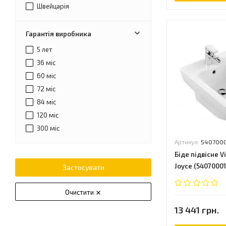
Happy
Швейцарія
Hommage
Joyce
Гарантія виробника
Kartel
5 лет
La Belle
36 міс
Lyra
60 міс
Modern
72 міс
Modo
84 міс
Muse
120 міс
Neo
300 міс
Ness
Артикул:
540700
New Etoile
Біде підвісне V
Nova
Joyce (54070001
Застосувати
O.Novo
Olymp
Очистити
Omnia Architectura
13 441 грн.
Ove
Palace