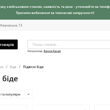
язку з військовим станом, наявність та ціни - уточнюйте за теле
Просимо вибачення за тимчасові незручності!
. Каунаська, 13
товарів
Наприклад:
Ванна Ravak
нс
/
Біде
/
Підвісні біде
 біде
і та популярні