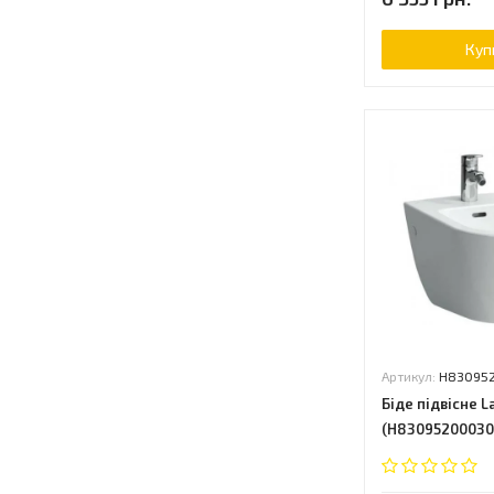
Vega
Venticello
Куп
Vero
Victoria
Zero
Артикул:
H83095
Біде підвісне L
(H83095200030