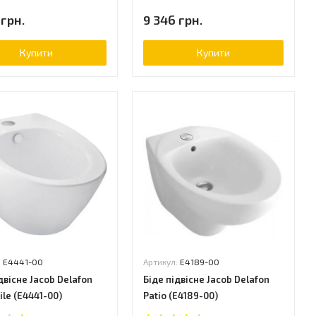
 грн.
9 346 грн.
Купити
Купити
:
E4441-00
Артикул:
E4189-00
двісне Jacob Delafon
Біде підвісне Jacob Delafon
ile (E4441-00)
Patio (E4189-00)