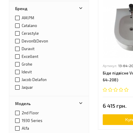
Бренд
AM.PM
Catalano
Cerastyle
Devon&Devon
Duravit
Excellent
Grohe
Артикул:
13-64-2
Idevit
Біде підвісне Vo
Jacob Delafon
64-208)
Jaquar
Jika
Kolo
Модель
6 415 грн.
Laufen
2nd Floor
Newarc
Куп
1930 Series
Roca
Alfa