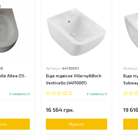
08
Артикул:
44110001
Артикул
lle Altea (13-
Біде підвісне Villeroy&Boch
Біде пі
Venticello (44110001)
Subway
У наявності
У наявності
16 564 грн.
19 616
ити
Купити