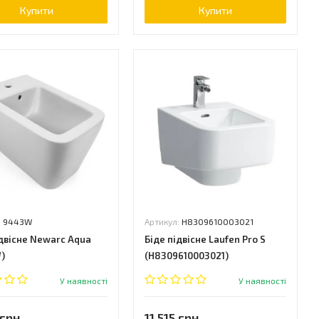
Купити
Купити
:
9443W
Артикул:
H8309610003021
ідвісне Newarc Aqua
Біде підвісне Laufen Pro S
)
(H8309610003021)
У наявності
У наявності
 грн.
11 515 грн.