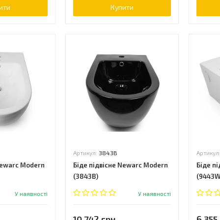
ити
Купити
Артикул:
3843B
Артикул
Newarc Modern
Біде підвісне Newarc Modern
Біде п
(3843B)
(9443W
У наявності
У наявності
10 742 грн.
6 355