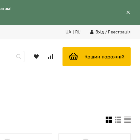
фоном!
UA
|
RU
Вхід
/
Реєстрація
Кошик порожній