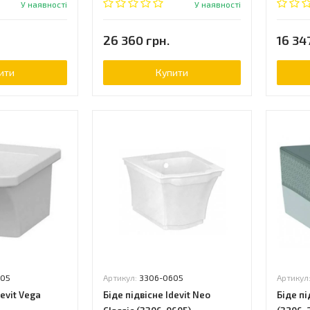
У наявності
У наявності
26 360 грн.
16 34
ити
Купити
305
Артикул:
3306-0605
Артикул
devit Vega
Біде підвісне Idevit Neo
Біде пі