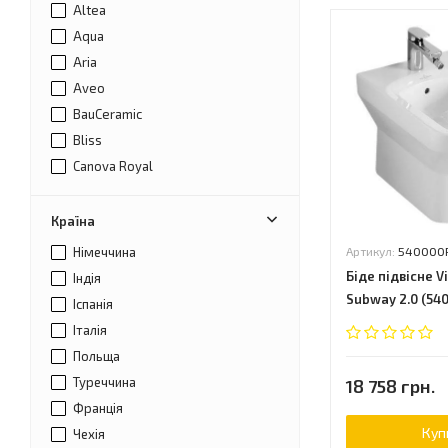
Villeroy&Boch
Altea
Volle
Aqua
Aria
Aveo
BauCeramic
Bliss
Canova Royal
Caro
City
Країна
Cube Ceramic
Німеччина
Артикул:
540000
D-Code
Біде підвісне V
Індія
Doto
Subway 2.0 (54
Іспанія
Escale
Італія
Euro Ceramic
Польща
Formilia
Туреччина
18 758 грн.
Hall
Франція
Halley
Куп
Чехія