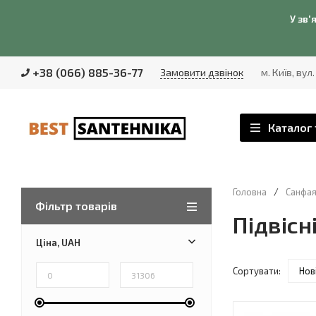
У зв'
+38 (066) 885-36-77
Замовити дзвінок
м. Київ, вул
Каталог 
Головна
/
Санфая
Фільтр товарів
Підвісні
Ціна, UAH
Сортувати:
Нов