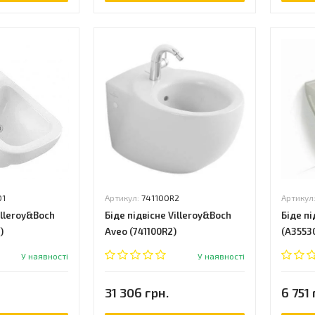
01
Артикул:
741100R2
Артикул
illeroy&Boch
Біде підвісне Villeroy&Boch
Біде пі
)
Aveo (741100R2)
(A3553
У наявності
У наявності
31 306 грн.
6 751 