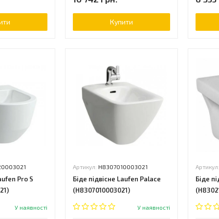
ити
Купити
20003021
Артикул:
H8307010003021
Артикул
aufen Pro S
Біде підвісне Laufen Palace
Біде пі
21)
(H8307010003021)
(H8302
У наявності
У наявності