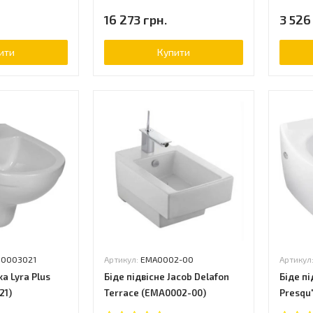
16 273 грн.
3 526
ити
Купити
10003021
Артикул:
EMA0002-00
Артикул
ka Lyra Plus
Біде підвісне Jacob Delafon
Біде пі
21)
Terrace (EMA0002-00)
Presqu'