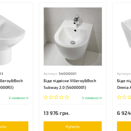
R3
Артикул:
54000001
Артикул
illeroy&Boch
Біде підвісне Villeroy&Boch
Біде пі
0000R3)
Subway 2.0 (54000001)
Omnia A
У наявності
У наявності
13 976 грн.
6 924
ити
Купити