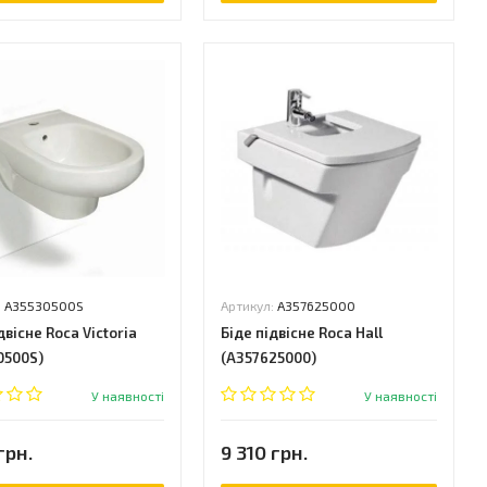
:
A35530500S
Артикул:
A357625000
двісне Roca Victoria
Біде підвісне Roca Hall
0500S)
(A357625000)
У наявності
У наявності
грн.
9 310 грн.