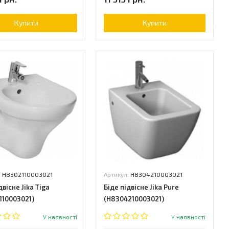
Купити
Купити
:
H8302110003021
Артикул:
H8304210003021
двісне Jika Tiga
Біде підвісне Jika Pure
110003021)
(H8304210003021)
У наявності
У наявності