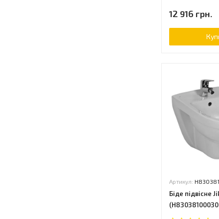
12 916 грн.
Куп
Артикул:
H83038
Біде підвісне Ji
(H83038100030