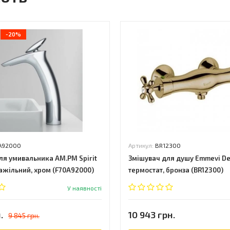
-20%
A92000
Артикул:
BR12300
ля умивальника AM.PM Spirit
Змішувач для душу Emmevi Dec
важільний, хром (F70A92000)
термостат, бронза (BR12300)
У наявності
.
10 943 грн.
9 845 грн.