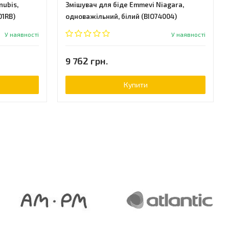
nubis,
Змішувач для біде Emmevi Niagara,
01RB)
одноважільний, білий (BIO74004)
У наявності
У наявності
9 762 грн.
Купити