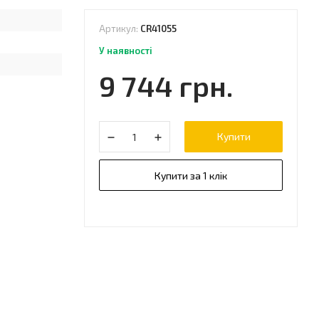
Артикул:
CR41055
У наявності
9 744 грн.
Купити
Купити за 1 клік