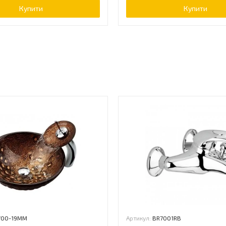
Купити
Купити
ь
700-19MM
Артикул:
BR7001RB