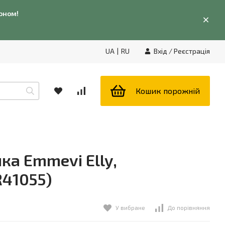
фоном!
UA
|
RU
Вхід
/
Реєстрація
Кошик порожній
а Emmevi Elly,
R41055)
У вибране
До порівняння