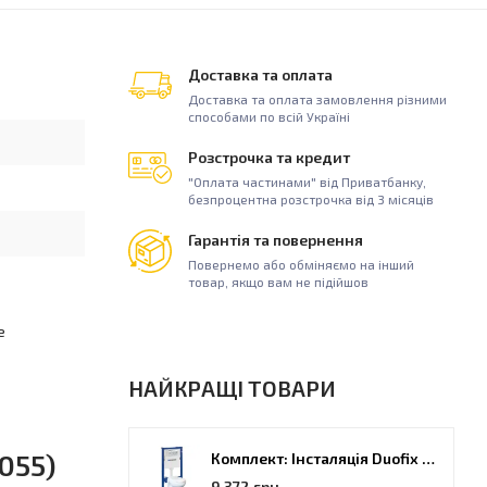
Доставка та оплата
Доставка та оплата замовлення різними
способами по всій Україні
Розстрочка та кредит
"Оплата частинами" від Приватбанку,
безпроцентна розстрочка від 3 місяців
Гарантія та повернення
Повернемо або обміняємо на інший
товар, якщо вам не підійшов
е
НАЙКРАЩІ ТОВАРИ
055)
Комплект: Інсталяція Duofix PRO 20 + унітаз Kolo Idol (118.315.21.2)
9 372 грн.