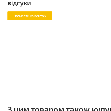
відгуки
З цим товаром також куп