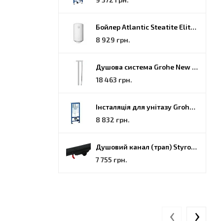
Бойлер Atlantic Steatite Elite VM 080 D400 2 BC, 80 (851188)
8 929 грн.
Душова система Grohe New Tempesta Cosmopolitan (27922000)
18 463 грн.
Інсталяція для унітазу Grohe Rapid SL (38772001)
8 832 грн.
Душовий канал (трап) Styron, решітка Гармонія, 70 (STY-H-70-FF)
7 755 грн.
‹
›