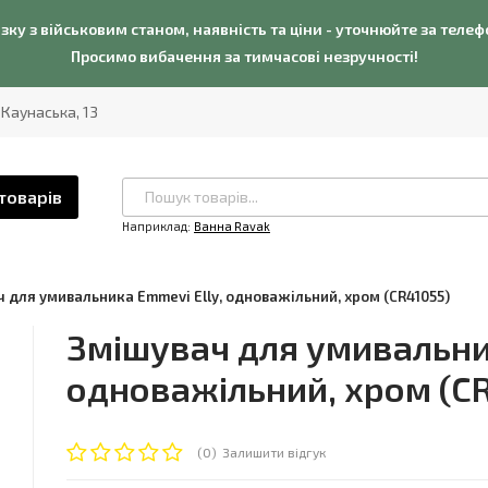
язку з військовим станом, наявність та ціни - уточнюйте за теле
Просимо вибачення за тимчасові незручності!
. Каунаська, 13
товарів
Наприклад:
Ванна Ravak
 для умивальника Emmevi Elly, одноважільний, хром (CR41055)
Змішувач для умивальник
одноважільний, хром (C
(0)
Залишити відгук