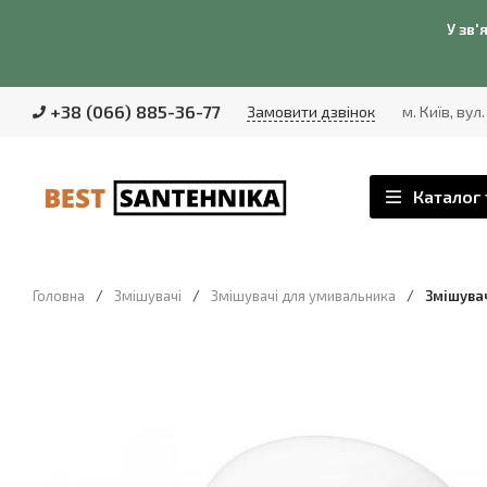
У зв'
+38 (066) 885-36-77
Замовити дзвінок
м. Київ, вул
Каталог 
Головна
/
Змішувачі
/
Змішувачі для умивальника
/
Змішувач