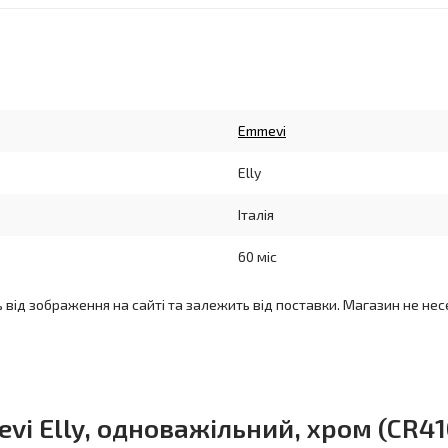
Emmevi
Elly
Італія
60 міс
ь від зображення на сайті та залежить від поставки. Магазин не нес
i Elly, одноважільний, хром (CR41