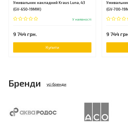
Умивальник накладний Kraus Luna, 43
Умивальник
(GV-650-19MM)
(GV-700-19
У наявності
9 744 грн.
9 744 грн
Купити
Бренди
усі бренди