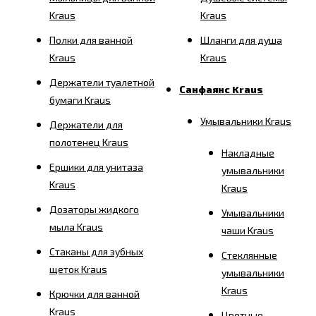
Kraus
Kraus
Полки для ванной
Шланги для душа
Kraus
Kraus
Держатели туалетной
Санфаянс Kraus
бумаги Kraus
Умывальники Kraus
Держатели для
полотенец Kraus
Накладные
Ершики для унитаза
умывальники
Kraus
Kraus
Дозаторы жидкого
Умывальники
мыла Kraus
чаши Kraus
Стаканы для зубных
Стеклянные
щеток Kraus
умывальники
Kraus
Крючки для ванной
Kraus
Цветные