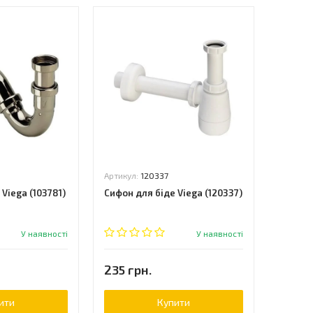
Артикул:
120337
Viega (103781)
Сифон для біде Viega (120337)
У наявності
У наявності
235 грн.
ити
Купити