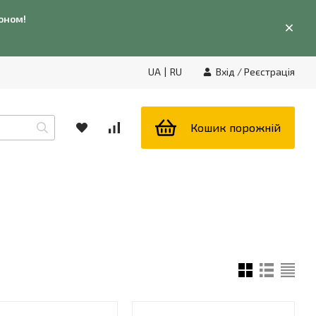
фоном!
UA
|
RU
Вхід
/
Реєстрація
Кошик порожній