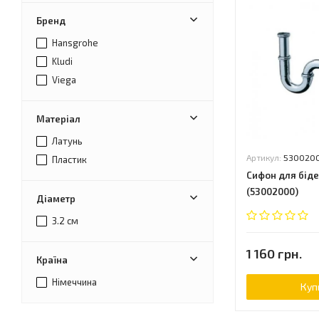
Бренд
Hansgrohe
Kludi
Viega
Матеріал
Латунь
Артикул:
530020
Пластик
Сифон для бід
(53002000)
Діаметр
3.2 см
1 160 грн.
Країна
Німеччина
Куп