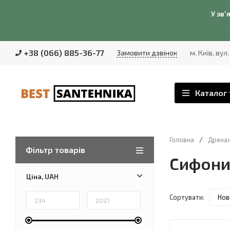
У зв'
+38 (066) 885-36-77
Замовити дзвінок
м. Київ, вул
Каталог 
Головна
/
Дренаж
Фільтр товарів
Сифони
Ціна, UAH
Сортувати:
Нов