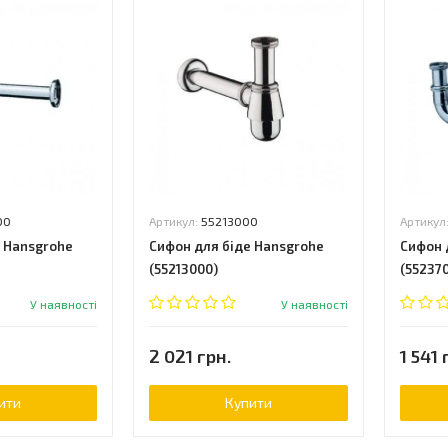
00
Артикул:
55213000
Артикул
е Hansgrohe
Сифон для біде Hansgrohe
Сифон 
(55213000)
(55237
У наявності
У наявності
2 021 грн.
1 541 
ити
Купити