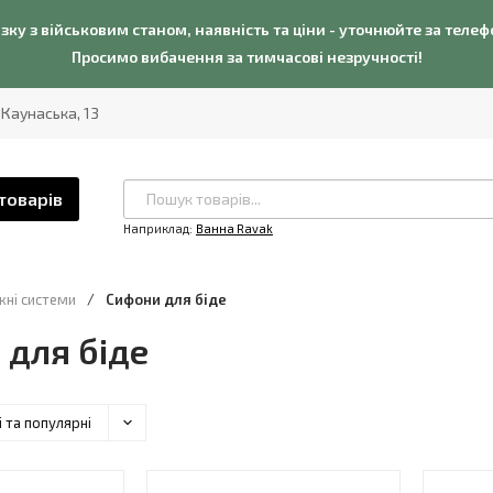
язку з військовим станом, наявність та ціни - уточнюйте за теле
Просимо вибачення за тимчасові незручності!
. Каунаська, 13
товарів
Наприклад:
Ванна Ravak
ні системи
/
Сифони для біде
 для біде
і та популярні