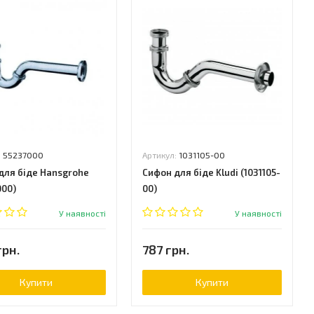
:
55237000
Артикул:
1031105-00
для біде Hansgrohe
Сифон для біде Kludi (1031105-
000)
00)
У наявності
У наявності
грн.
787 грн.
Купити
Купити