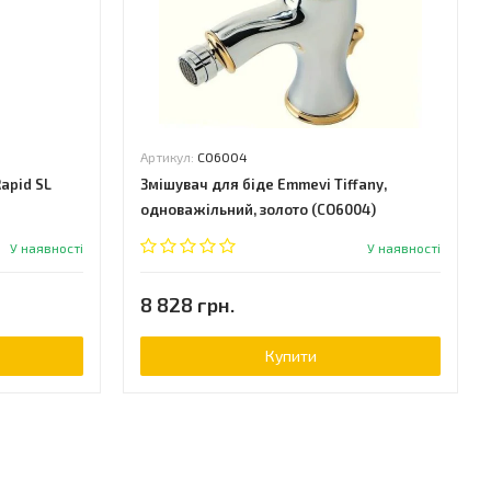
Артикул:
CO6004
Rapid SL
Змішувач для біде Emmevi Tiffany,
одноважільний, золото (CO6004)
У наявності
У наявності
8 828 грн.
Купити