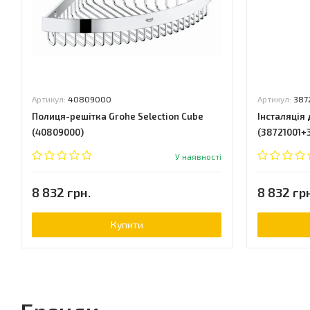
Артикул:
40809000
Артикул:
387
Полиця-решітка Grohe Selection Cube
Інсталяція 
(40809000)
(38721001+
У наявності
8 832 грн.
8 832 гр
Купити