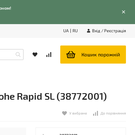
фоном!
UA
|
RU
Вхід
/
Реєстрація
Кошик порожній
ohe Rapid SL (38772001)
У вибране
До порівняння