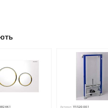
ують
882.KK.1
Артикул:
111.520.00.1