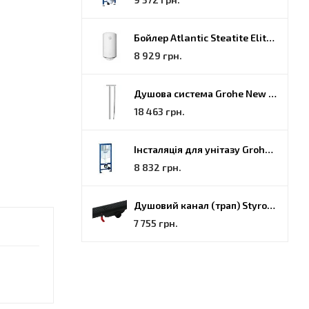
Бойлер Atlantic Steatite Elite VM 080 D400 2 BC, 80 (851188)
8 929 грн.
Душова система Grohe New Tempesta Cosmopolitan (27922000)
18 463 грн.
Інсталяція для унітазу Grohe Rapid SL (38772001)
8 832 грн.
Душовий канал (трап) Styron, решітка Гармонія, 70 (STY-H-70-FF)
7 755 грн.