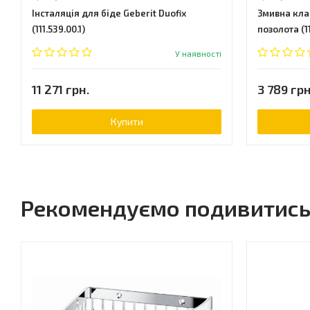
Інсталяція для біде Geberit Duofix
Змивна клав
(111.539.00.1)
позолота (11
У наявності
11 271 грн.
3 789 грн
Купити
Рекомендуємо подивитис