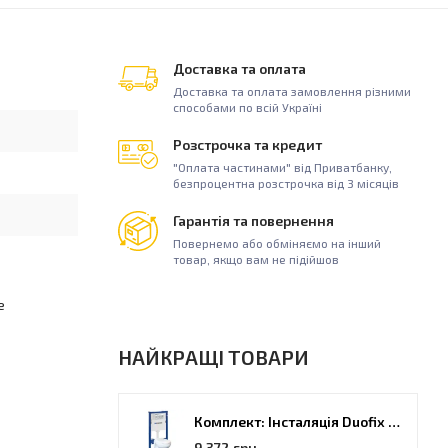
Доставка та оплата
Доставка та оплата замовлення різними
способами по всій Україні
Розстрочка та кредит
"Оплата частинами" від Приватбанку,
безпроцентна розстрочка від 3 місяців
Гарантія та повернення
Повернемо або обміняємо на інший
товар, якщо вам не підійшов
е
НАЙКРАЩІ ТОВАРИ
Комплект: Інсталяція Duofix PRO 20 + унітаз Kolo Idol (118.315.21.2)
9 372 грн.