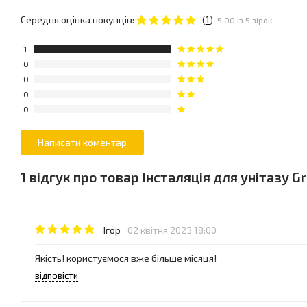
Середня оцінка покупців:
(
1
)
5.00 із 5 зірок
1
0
0
0
0
1 відгук про товар Інсталяція для унітазу G
Ігор
02 квітня 2023 18:00
Якість! користуємося вже більше місяця!
відповісти