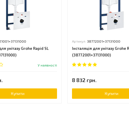
21001+37131000
Артикул:
38772001+37131000
для унітазу Grohe Rapid SL
Інсталяція для унітазу Grohe 
37131000)
(38772001+37131000)
У наявності
н.
8 832 грн.
Купити
Купити