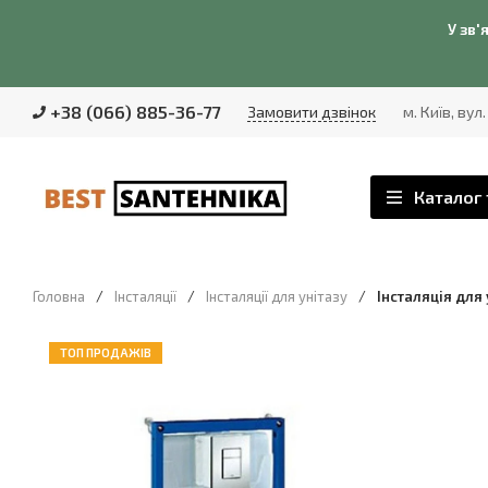
У зв'
+38 (066) 885-36-77
Замовити дзвінок
м. Київ, вул
Каталог 
Головна
/
Інсталяції
/
Інсталяції для унітазу
/
Інсталяція для 
ТОП ПРОДАЖІВ