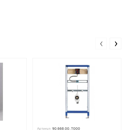
‹
›
Артикул:
90.668.00..T000