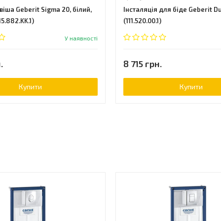
іша Geberit Sigma 20, білий,
Інсталяція для біде Geberit Du
5.882.KK.1)
(111.520.00.1)
У наявності
.
8 715 грн.
Купити
Купити
ь