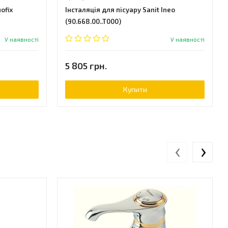
ofix
Інсталяція для пісуару Sanit Ineo
(90.668.00..T000)
У наявності
У наявності
5 805 грн.
Купити
‹
›