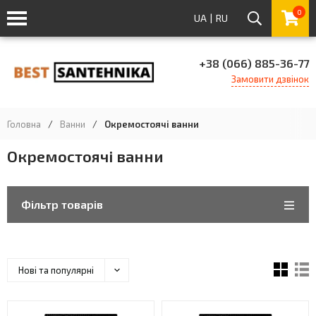
0
UA
|
RU
+38 (066) 885-36-77
Замовити дзвінок
Головна
/
Ванни
/
Окремостоячі ванни
Окремостоячі ванни
Фільтр товарів
Нові та популярні