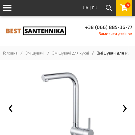
0
UA
|
RU
+38 (066) 885-36-77
Замовити дзвінок
Головна
/
Змішувачі
/
Змішувачі для кухні
/
Змішувач для кухн
‹
›