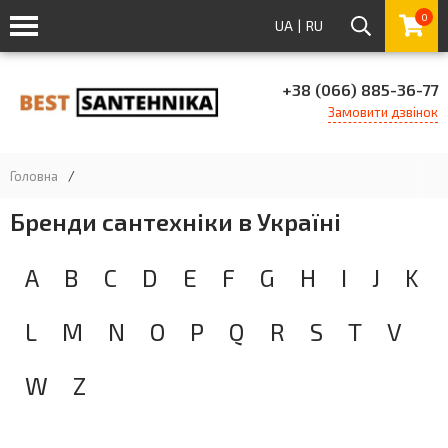
0
UA
|
RU
+38 (066) 885-36-77
Замовити дзвінок
Головна
/
Бренди сантехніки в Україні
A
B
C
D
E
F
G
H
I
J
K
L
M
N
O
P
Q
R
S
T
V
W
Z