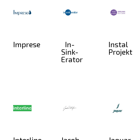
Imprese
In-
Instal
Sink-
Projekt
Erator
Interline
Jacob
Jaquar