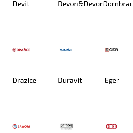
Devit
Devon&Devon
Dornbrac
Drazice
Duravit
Eger