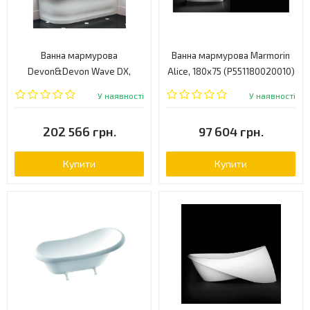
Ванна мармурова
Ванна мармурова Marmorin
Devon&Devon Wave DX,
Alice, 180x75 (P551180020010)
права, 176x82 (2NAWAVEDX)
У наявності
У наявності
202 566 грн.
97 604 грн.
Купити
Купити