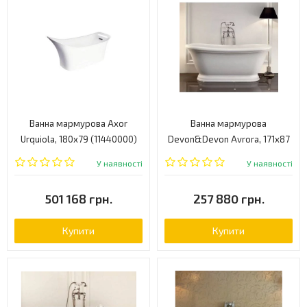
Ванна мармурова Axor
Ванна мармурова
Urquiola, 180x79 (11440000)
Devon&Devon Avrora, 171х87
(1NAAURORA)
У наявності
У наявності
501 168 грн.
257 880 грн.
Купити
Купити