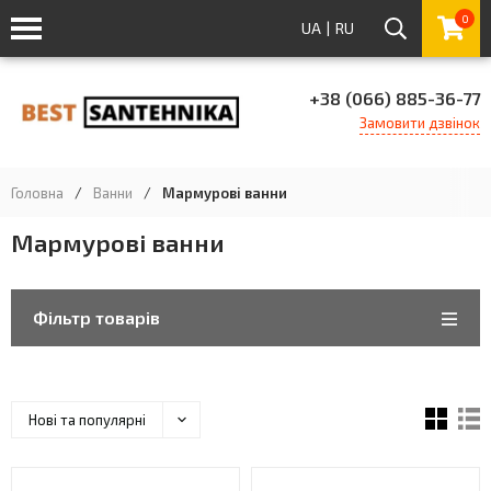
0
UA
|
RU
+38 (066) 885-36-77
Замовити дзвінок
Головна
/
Ванни
/
Мармурові ванни
Мармурові ванни
Фільтр товарів
Нові та популярні