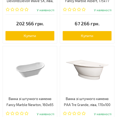
Devon&Devon Wаve SX, ліва,
Fancy Marble Albert, 175x77
176x82 (2NAWAVESX)
(10175001)
У наявності
У наявності
202 566 грн.
67 266 грн.
Купити
Купити
Ванна зі штучного каменю
Ванна зі штучного каменю
Fancy Marble Newton, 160x65
PAA Tre Grande, ліва, 170x100
(90160001)
(VATREGR/K/00)
У наявності
У наявності