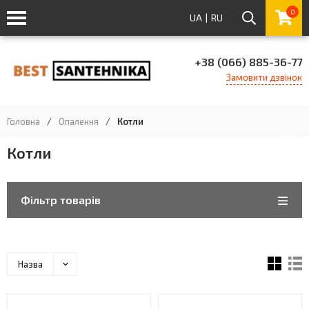
0
UA
|
RU
+38 (066) 885-36-77
Замовити дзвінок
Головна
/
Опалення
/
Котли
Котли
Фільтр товарів
Назва