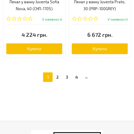
Пенал у ванну Juventa Sofia
Пенал у ванну Juventa Prato,
Nova, 40 (СНП-170S)
30 (PRP-100GREY)
У наявності
У наявності
4 224 грн.
6 672 грн.
Купити
Купити
1
2
3
4
→