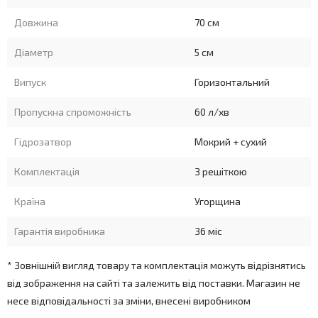
Довжина
70 см
Діаметр
5 см
Випуск
Горизонтальний
Пропускна спроможність
60 л/хв
Гідрозатвор
Мокрий + сухий
Комплектація
З решіткою
Країна
Угорщина
Гарантія виробника
36 міс
* Зовнішній вигляд товару та комплектація можуть відрізнятись
від зображення на сайті та залежить від поставки. Магазин не
несе відповідальності за зміни, внесені виробником