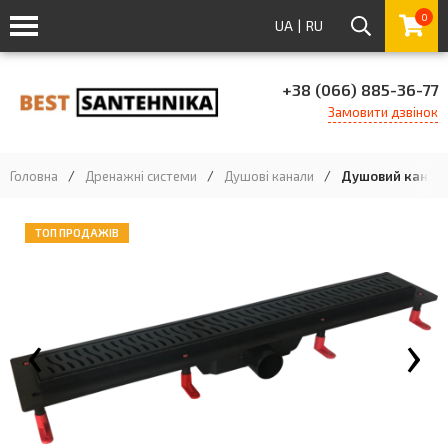
0
UA
|
RU
+38 (066) 885-36-77
Замовити дзвінок
Головна
/
Дренажні системи
/
Душові канали
/
Душовий канал (
ТОП ПРОДАЖІВ
‹
›