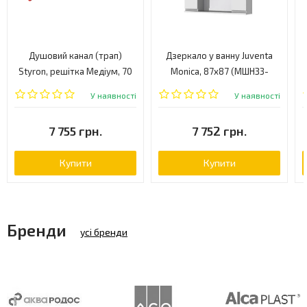
Душовий канал (трап)
Дзеркало у ванну Juventa
Styron, решітка Медіум, 70
Monica, 87x87 (МШНЗ3-
(STY-M-70-FF)
87WHITE)
У наявності
У наявності
7 755 грн.
7 752 грн.
Купити
Купити
Бренди
усі бренди