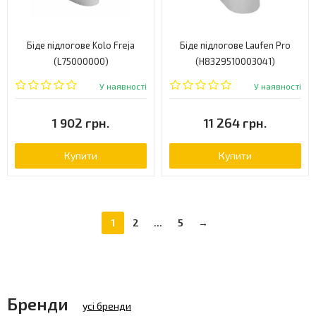
Біде підлогове Kolo Freja
Біде підлогове Laufen Pro
(L75000000)
(H8329510003041)
У наявності
У наявності
1 902 грн.
11 264 грн.
Купити
Купити
1
2
...
5
→
Бренди
усі бренди