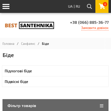
0
UA
|
RU
+38 (066) 885-36-77
Замовити дзвінок
Головна
/
Санфаянс
/
Біде
Біде
Підлогові біде
Підвісні біде
Фільтр товарів