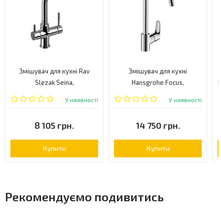
Змішувач для кухні Rav
Змішувач для кухні
Slezak Seina,
Hansgrohe Focus,
одноважільний, хром
одноважільний, хром
У наявності
У наявності
(SE918.5)
(31820800)
8 105 грн.
14 750 грн.
Купити
Купити
Рекомендуємо подивитись