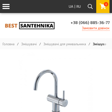
0
UA
|
RU
+38 (066) 885-36-77
Замовити дзвінок
Головна
/
Змішувачі
/
Змішувачі для умивальника
/
Змішувач дл