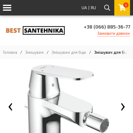
0
UA
|
RU
+38 (066) 885-36-77
Замовити дзвінок
Головна
/
Змішувачі
/
Змішувачі для біде
/
Змішувач для біде 
‹
›