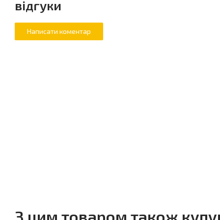
відгуки
З цим товаром також куп