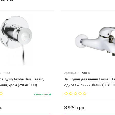
48000
Артикул:
BC7001R
я душу Grohe Bau Classic,
Змішувач для ванни Emmevi Lu
ний, хром (29048000)
одноважільний, білий (BC7001
У наявності
.
8 974 грн.