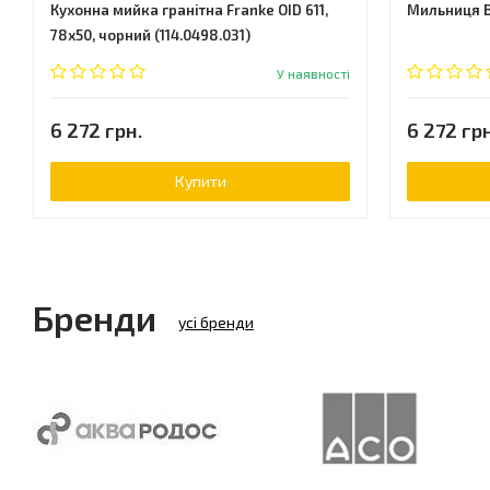
Кухонна мийка гранітна Franke OID 611,
Мильниця B
78x50, чорний (114.0498.031)
У наявності
6 272 грн.
6 272 грн
Купити
Бренди
усі бренди