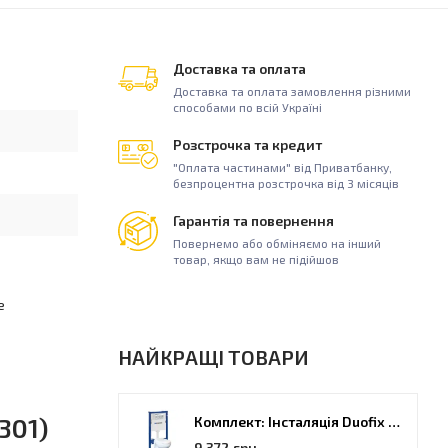
Доставка та оплата
Доставка та оплата замовлення різними
способами по всій Україні
Розстрочка та кредит
"Оплата частинами" від Приватбанку,
безпроцентна розстрочка від 3 місяців
Гарантія та повернення
Повернемо або обміняємо на інший
товар, якщо вам не підійшов
е
НАЙКРАЩІ ТОВАРИ
301)
Комплект: Інсталяція Duofix PRO 20 + унітаз Kolo Idol (118.315.21.2)
9 372 грн.