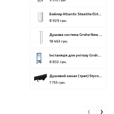
Бойлер Atlantic Steatite Elite VM 080 D400 2 BC, 80 (851188)
8 929 грн.
Душова система Grohe New Tempesta Cosmopolitan (27922000)
18 463 грн.
Інсталяція для унітазу Grohe Rapid SL (38772001)
8 832 грн.
Душовий канал (трап) Styron, решітка Гармонія, 70 (STY-H-70-FF)
7 755 грн.
‹
›