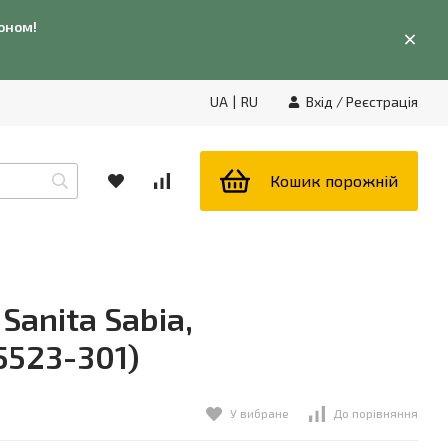
фоном!
UA
|
RU
Вхід
/
Реєстрація
Кошик порожній
Sanita Sabia,
5523-301)
У вибране
До порівняння