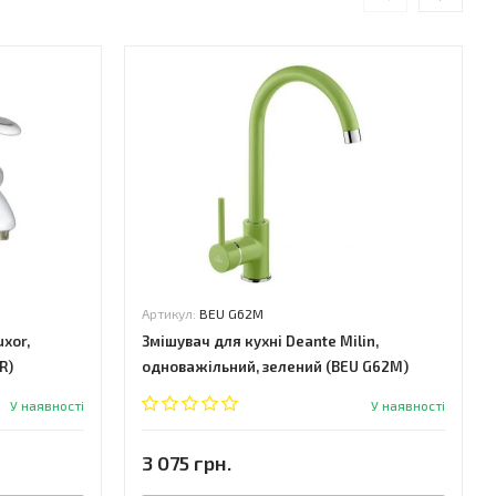
Артикул:
BEU G62M
xor,
Змішувач для кухні Deante Milin,
R)
одноважільний, зелений (BEU G62M)
У наявності
У наявності
3 075 грн.