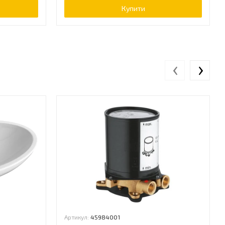
Купити
‹
›
Артикул:
45984001