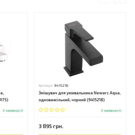
Артикул:
941521B
a,
Змішувач для умивальника Newarc Aqua,
175)
одноважільний, чорний (941521B)
У наявності
У наявності
3 895 грн.