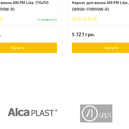
ванни AM.PM Like, 170x110
Каркас для ванни AM.PM Like, 
110W-R)
(W80A-170R110W-R)
У наявності
.
5 727 грн.
Купити
Купити