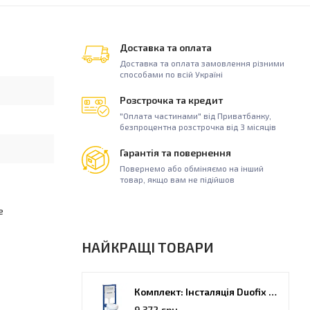
Доставка та оплата
Доставка та оплата замовлення різними
способами по всій Україні
Розстрочка та кредит
"Оплата частинами" від Приватбанку,
безпроцентна розстрочка від 3 місяців
Гарантія та повернення
Повернемо або обміняємо на інший
товар, якщо вам не підійшов
е
НАЙКРАЩІ ТОВАРИ
Комплект: Інсталяція Duofix PRO 20 + унітаз Kolo Idol (118.315.21.2)
9 372 грн.