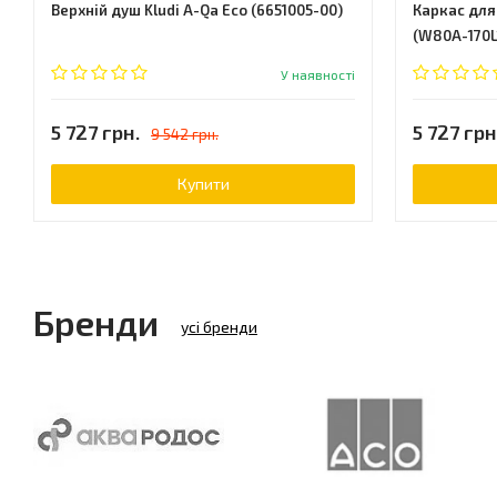
Верхній душ Kludi A-Qa Eco (6651005-00)
Каркас для 
(W80A-170L
У наявності
5 727 грн.
5 727 грн
9 542 грн.
Купити
Бренди
усі бренди