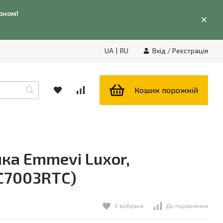
фоном!
UA
|
RU
Вхід
/
Реєстрація
Кошик порожній
ка Emmevi Luxor,
BC7003RTC)
У вибране
До порівняння