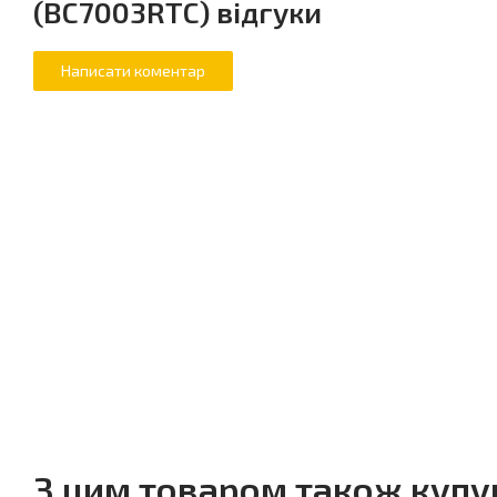
(BC7003RTC) відгуки
З цим товаром також куп