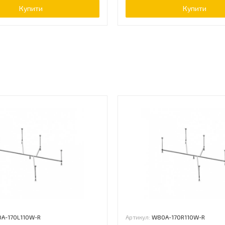
Купити
Купити
ь
A-170L110W-R
Артикул:
W80A-170R110W-R