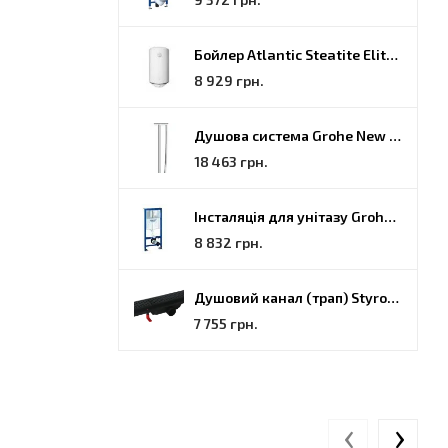
Бойлер Atlantic Steatite Elite VM 080 D400 2 BC, 80 (851188)
8 929 грн.
Душова система Grohe New Tempesta Cosmopolitan (27922000)
18 463 грн.
Інсталяція для унітазу Grohe Rapid SL (38772001)
8 832 грн.
Душовий канал (трап) Styron, решітка Гармонія, 70 (STY-H-70-FF)
7 755 грн.
‹
›