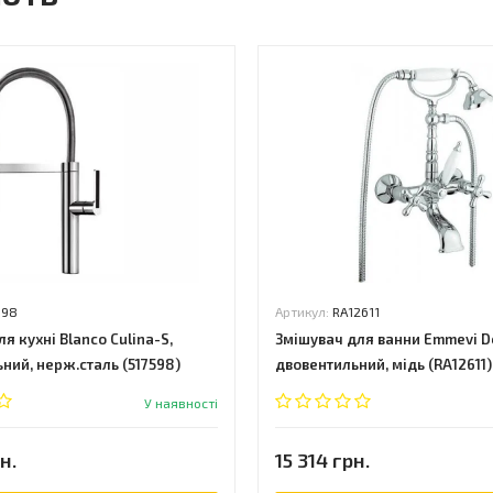
598
Артикул:
RA12611
я кухні Blanco Culina-S,
Змішувач для ванни Emmevi De
ний, нерж.сталь (517598)
двовентильний, мідь (RA12611)
У наявності
н.
15 314 грн.