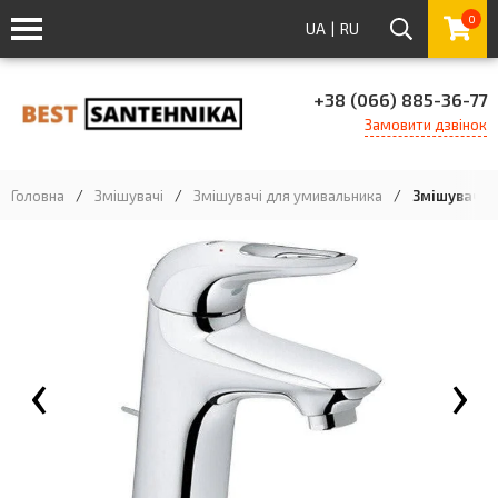
0
UA
|
RU
+38 (066) 885-36-77
Замовити дзвінок
Головна
/
Змішувачі
/
Змішувачі для умивальника
/
Змішувач д
‹
›