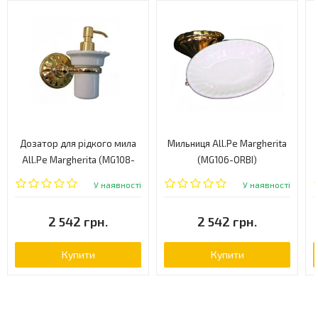
Дозатор для рідкого мила
Мильниця All.Pe Margherita
All.Pe Margherita (MG108-
(MG106-ORBI)
ORBI)
У наявності
У наявності
2 542 грн.
2 542 грн.
Купити
Купити