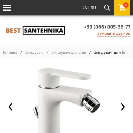
0
UA
|
RU
+38 (066) 885-36-77
Замовити дзвінок
Головна
/
Змішувачі
/
Змішувачі для біде
/
Змішувач для біде 
‹
›