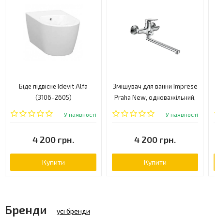
Біде підвісне Idevit Alfa
Змішувач для ванни Imprese
(3106-2605)
Praha New, одноважільний,
хром (35030 NEW)
У наявності
У наявності
4 200 грн.
4 200 грн.
Купити
Купити
Бренди
усі бренди