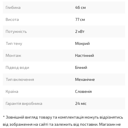
Глибина
46 см
Висота
77 см
Потужність
2 кВт
Тип тену
Мокрий
Монтаж
Настінний
Підвод води
Бічний
Тип включення
Механічне
Країна
Словенія
Гарантія виробника
24 міс
* Зовнішній вигляд товару та комплектація можуть відрізнятись
від зображення на сайті та залежить від поставки. Магазин не