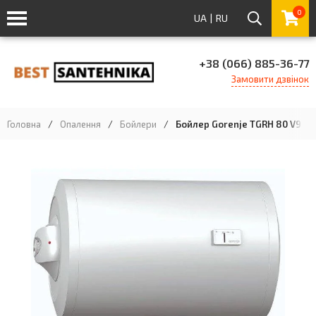
0
UA
|
RU
+38 (066) 885-36-77
Замовити дзвінок
Головна
/
Опалення
/
Бойлери
/
Бойлер Gorenje TGRH 80 V9, 80