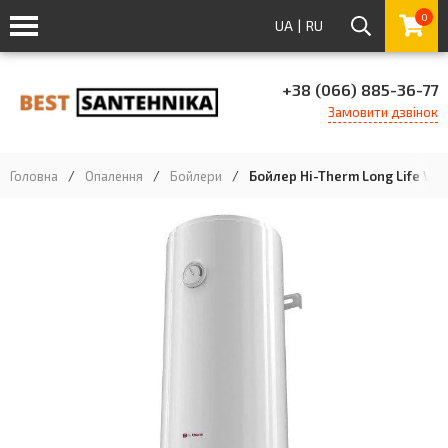
0
UA
|
RU
+38 (066) 885-36-77
Замовити дзвінок
Головна
/
Опалення
/
Бойлери
/
Бойлер Hi-Therm Long Life VBO 