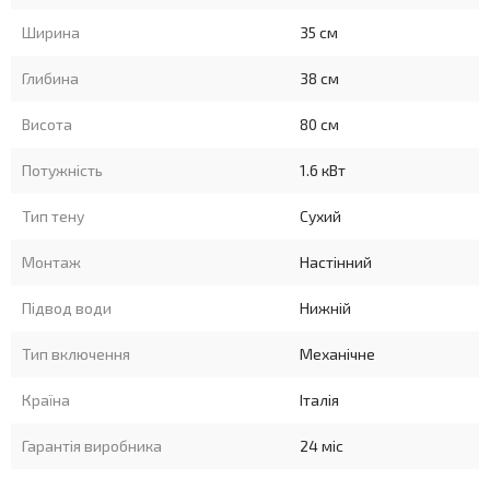
Ширина
35 см
Глибина
38 см
Висота
80 см
Потужність
1.6 кВт
Тип тену
Сухий
Монтаж
Настінний
Підвод води
Нижній
Тип включення
Механічне
Країна
Італія
Гарантія виробника
24 міс