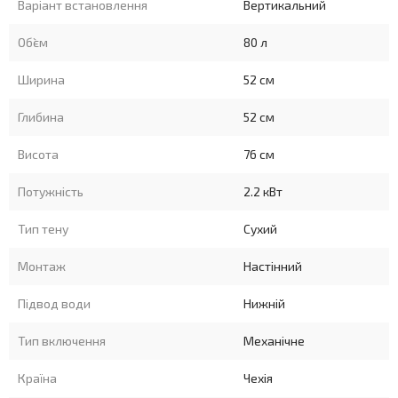
Варіант встановлення
Вертикальний
Об`єм
80 л
Ширина
52 см
Глибина
52 см
Висота
76 см
Потужність
2.2 кВт
Тип тену
Сухий
Монтаж
Настінний
Підвод води
Нижній
Тип включення
Механічне
Країна
Чехія