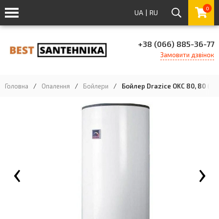
0
UA
|
RU
+38 (066) 885-36-77
Замовити дзвінок
Головна
/
Опалення
/
Бойлери
/
Бойлер Drazice OKC 80, 80 (110
‹
›