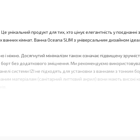
 Це унікальний продукт для тих, хто цінує елегантність у поєднанні 
их ванних кімнат. Ванна Oceana SLIM з універсальним дизайном ідеа
о і ніжно. Досягнутий мінімалізм також означає підвищену зручніс
й борт без додаткового зміцнення. Ми рекомендуємо використовува
анелі системи IZI не підходять для установки з ваннами з тонким б
ваним матеріалам (санітарний литтєвий акрил) вони мають високі к
ків.
йякісніший матеріал. Посилена конструкція - днища наших ванн поси
бу.