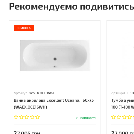
Рекомендуємо подивитис
ЗНИЖКА
Артикул:
WAEX.OCE16WH
Артикул:
T-1
Ванна акрилова Excellent Oceana, 160x75
Тумба з уми
(WAEX.OCE16WH)
100 (T-100 
У наявності
27 005 грн.
27 000 г