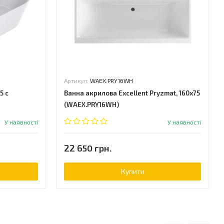
Артикул:
WAEX.PRY16WH
5 c
Ванна акрилова Excellent Pryzmat, 160x75
(WAEX.PRY16WH)
У наявності
У наявності
22 650 грн.
Купити