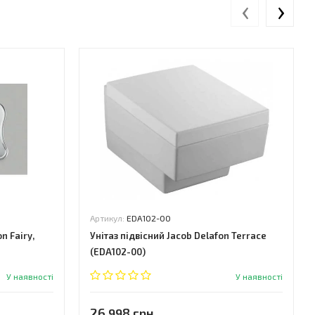
‹
›
Артикул:
EDA102-00
 Fairy,
Унітаз підвісний Jacob Delafon Terrace
(EDA102-00)
У наявності
У наявності
26 998 грн.