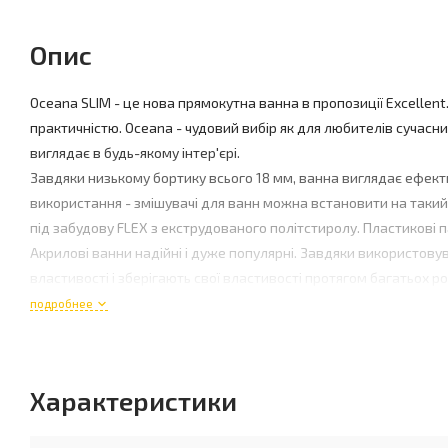
Опис
Oceana SLIM - це нова прямокутна ванна в пропозиції Excellent.
практичністю. Oceana - чудовий вибір як для любителів сучасн
виглядає в будь-якому інтер'єрі.
Завдяки низькому бортику всього 18 мм, ванна виглядає ефектн
використання - змішувачі для ванн можна встановити на таки
під забудову FLEX з екструдованого політстиролу. Пластикові п
Акрилові ванни надійні і дуже популярні. Завдяки використову
властивості і зберігають свої властивості протягом багатьох ро
подробнее
Наші ванни виготовлені з сантехнічної акрилової плити. Це на
пластинами, які забезпечують належну стійкість і міцність виро
Характеристики
Особливості товару:
Борт типу Slim