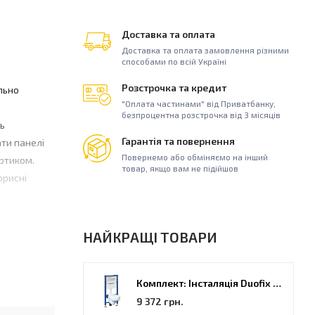
Доставка та оплата
Доставка та оплата замовлення різними
способами по всій Україні
з
Розстрочка та кредит
льно
"Оплата частинами" від Приватбанку,
безпроцентна розстрочка від 3 місяців
ть
Гарантія та повернення
ти панелі
Повернемо або обміняємо на інший
ортиком.
товар, якщо вам не підійшов
орисні
лені
НАЙКРАЩІ ТОВАРИ
Комплект: Інсталяція Duofix PRO 20 + унітаз Kolo Idol (118.315.21.2)
9 372 грн.