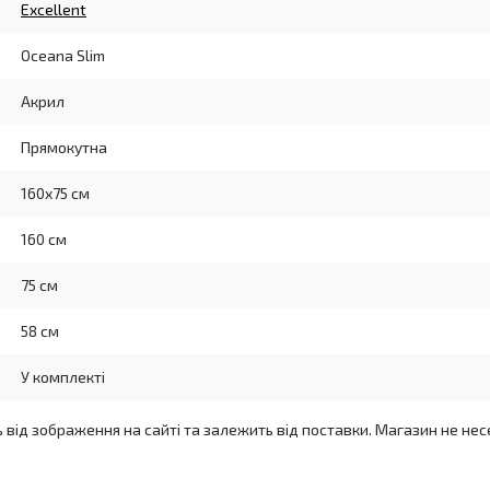
Excellent
Oceana Slim
Акрил
Прямокутна
160x75 см
160 см
75 см
58 см
У комплекті
ь від зображення на сайті та залежить від поставки. Магазин не нес