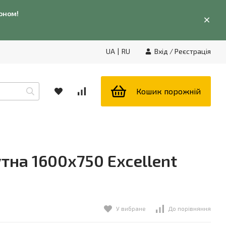
фоном!
UA
|
RU
Вхід
/
Реєстрація
Кошик порожній
на 1600x750 Excellent
У вибране
До порівняння