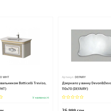
ь
00 WHT
Артикул:
DEFAIRY
вальником Botticelli Treviso,
Дзеркало у ванну Devon&Devon
WHT)
110x70 (DEFAIRY)
У наявності
рн.
26 999 грн.