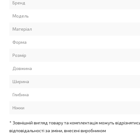
Розмір: 160 ? 75 см
Бренд
Гарантія: 20 років
Модель
Ніжки для ванни в комплекті: так
Довжина переливу: 57 см
Матеріал
Об'єм до переливу переливу: 200 л
Мінімальний об'єм для гідромасажу: 150 л
Форма
Розмір
Довжина
Ширина
Глибина
Ніжки
* Зовнішній вигляд товару та комплектація можуть відрізнятис
відповідальності за зміни, внесені виробником