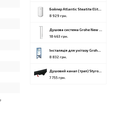
Бойлер Atlantic Steatite Elite VM 080 D400 2 BC, 80 (851188)
8 929 грн.
Душова система Grohe New Tempesta Cosmopolitan (27922000)
18 463 грн.
Інсталяція для унітазу Grohe Rapid SL (38772001)
8 832 грн.
Душовий канал (трап) Styron, решітка Гармонія, 70 (STY-H-70-FF)
7 755 грн.
е