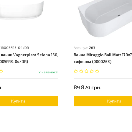
P16005FR3-04/DR
Артикул:
263
ванни Vagnerplast Selena 160,
Ванна Miraggio Bali Matt 170х7
6005FR3-04/DR)
сифоном (0000263)
У наявності
н.
89 874 грн.
Купити
Купити