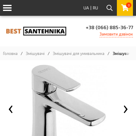
0
UA
|
RU
+38 (066) 885-36-77
Замовити дзвінок
Головна
/
Змішувачі
/
Змішувачі для умивальника
/
Змішувач д
‹
›