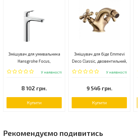
Змішувач для умивальника
Змішувач для біде Emmevi
Hansgrohe Focus,
Deco Classic, двовентильний,
одноважільний, хром
бронза (BR12014)
У наявності
У наявності
(31608000)
8 102 грн.
9 546 грн.
Купити
Купити
Рекомендуємо подивитись