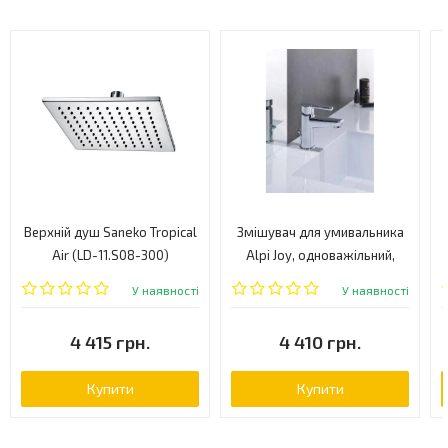
Верхній душ Saneko Tropical
Змішувач для умивальника
Air (LD-11.S08-300)
Alpi Joy, одноважільний,
хром (JO74276CR)
У наявності
У наявності
4 415 грн.
4 410 грн.
Купити
Купити