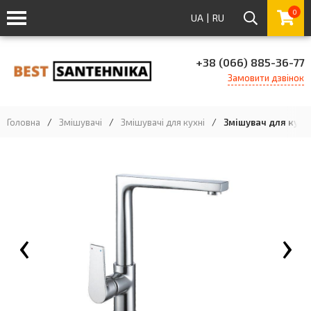
0
UA
|
RU
+38 (066) 885-36-77
Замовити дзвінок
Головна
/
Змішувачі
/
Змішувачі для кухні
/
Змішувач для кухн
‹
›