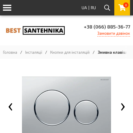
0
UA
|
RU
+38 (066) 885-36-77
Замовити дзвінок
Головна
/
Інсталяції
/
Кнопки для інсталяцій
/
Змивна клавіша Ge
‹
›