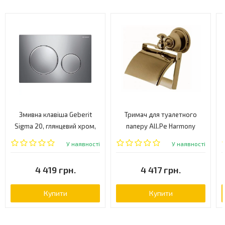
Змивна клавіша Geberit
Тримач для туалетного
Sigma 20, глянцевий хром,
паперу All.Pe Harmony
матовий хром (115.882.KH.1)
(HA219-VCOT)
У наявності
У наявності
4 419 грн.
4 417 грн.
Купити
Купити