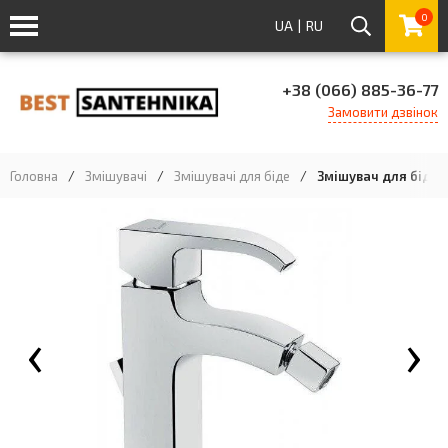
0
UA
|
RU
+38 (066) 885-36-77
Замовити дзвінок
Головна
/
Змішувачі
/
Змішувачі для біде
/
Змішувач для біде 
‹
›