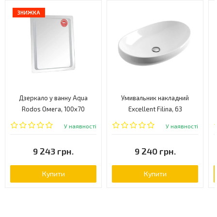
ЗНИЖКА
Дзеркало у ванну Aqua
Умивальник накладний
Rodos Омега, 100x70
Excellent Filina, 63
(АР000001225)
(CEAC.630.420.WH)
У наявності
У наявності
9 243 грн.
9 240 грн.
Купити
Купити