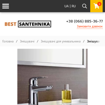
0
UA
|
RU
+38 (066) 885-36-77
Замовити дзвінок
Головна
/
Змішувачі
/
Змішувачі для умивальника
/
Змішувач дл