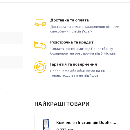
Доставка та оплата
Доставка та оплата замовлення різними
способами по всій Україні
Розстрочка та кредит
"Оплата частинами" від Приватбанку,
безпроцентна розстрочка від 3 місяців
Гарантія та повернення
Повернемо або обміняємо на інший
товар, якщо вам не підійшов
е
НАЙКРАЩІ ТОВАРИ
Комплект: Інсталяція Duofix PRO 20 + унітаз Kolo Idol (118.315.21.2)
9 372 грн.