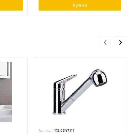
Купити
‹
›
Артикул:
115.0347.111