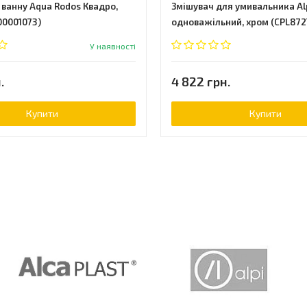
 ванну Aqua Rodos Квадро,
Змішувач для умивальника Alpi
00001073)
одноважільний, хром (CPL872
У наявності
.
4 822 грн.
Купити
Купити