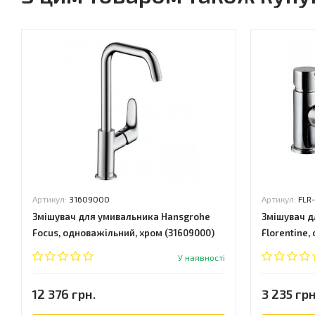
Артикул:
31609000
Артикул:
FLR
Змішувач для умивальника Hansgrohe
Змішувач д
Focus, одноважільний, хром (31609000)
Florentine,
CHR-5033B)
У наявності
12 376 грн.
3 235 грн