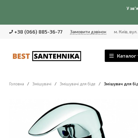
У зв'
+38 (066) 885-36-77
Замовити дзвінок
м. Київ, вул
Каталог 
Головна
/
Змішувачі
/
Змішувачі для біде
/
Змішувач для бі