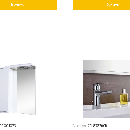
Купити
Купити
ь
00001073
Артикул:
CPL87276CR