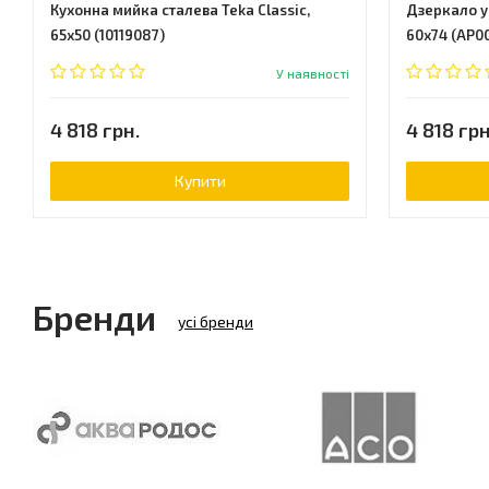
Кухонна мийка сталева Teka Classic,
Дзеркало у
65x50 (10119087)
60x74 (АР0
У наявності
4 818 грн.
4 818 грн
Купити
Бренди
усі бренди