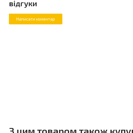
відгуки
З цим товаром також куп