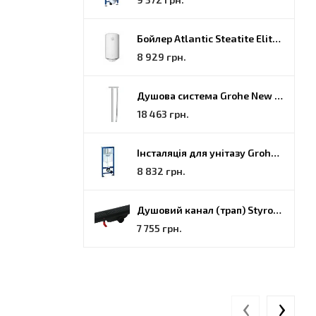
Бойлер Atlantic Steatite Elite VM 080 D400 2 BC, 80 (851188)
8 929 грн.
Душова система Grohe New Tempesta Cosmopolitan (27922000)
18 463 грн.
Інсталяція для унітазу Grohe Rapid SL (38772001)
8 832 грн.
Душовий канал (трап) Styron, решітка Гармонія, 70 (STY-H-70-FF)
7 755 грн.
‹
›