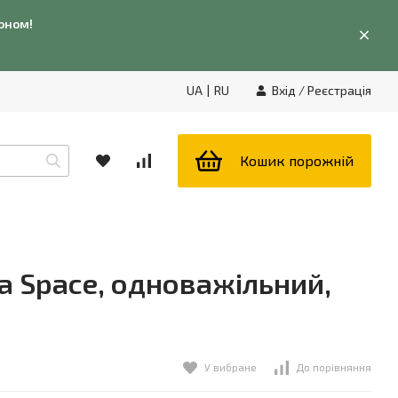
фоном!
UA
|
RU
Вхід
/
Реєстрація
Кошик порожній
a Space, одноважільний,
У вибране
До порівняння