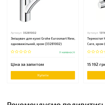
Артикул:
33281002
Артикул:
131
Змішувач для кухні Grohe Eurosmart New,
Термостат 
одноважільний, хром (33281002)
Care, хром 
У наявності
Ціна за запитом
15 192 гр
Купити
Рекомендуємо подивитис