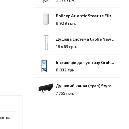
Бойлер Atlantic Steatite Elite VM 080 D400 2 BC, 80 (851188)
8 929 грн.
Душова система Grohe New Tempesta Cosmopolitan (27922000)
18 463 грн.
Інсталяція для унітазу Grohe Rapid SL (38772001)
8 832 грн.
Душовий канал (трап) Styron, решітка Гармонія, 70 (STY-H-70-FF)
7 755 грн.
оштів.