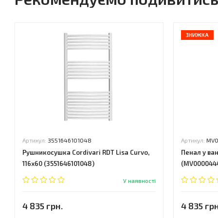
ЗНИЖКА
Артикул:
3551646101048
Артикул:
MV
Рушникосушка Cordivari RDT Lisa Curvo,
Пенал у ван
116x60 (3551646101048)
(MV000044
У наявності
4 835 грн.
4 835 грн