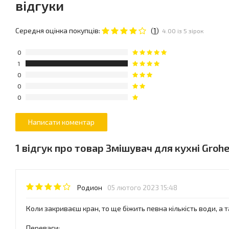
відгуки
Середня оцінка покупців:
(
1
)
4.00 із 5 зірок
0
1
0
0
0
1 відгук про товар Змішувач для кухні Groh
Родион
05 лютого 2023 15:48
Коли закриваєш кран, то ще біжить певна кількість води, а 
Переваги: