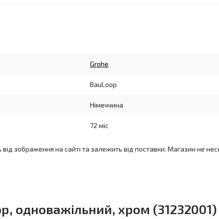
Grohe
BauLoop
Німеччина
72 міс
ь від зображення на сайті та залежить від поставки. Магазин не нес
p, одноважільний, хром (31232001)