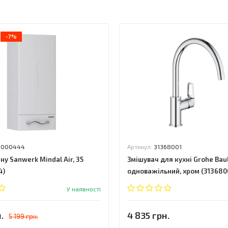
-7%
0000444
Артикул:
31368001
ну Sanwerk Mindal Air, 35
Змішувач для кухні Grohe Bau
4)
одноважільний, хром (313680
У наявності
.
4 835 грн.
5 199 грн.