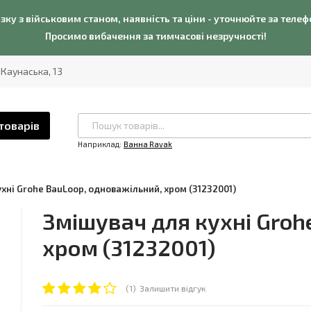
язку з військовим станом, наявність та ціни - уточнюйте за теле
Просимо вибачення за тимчасові незручності!
. Каунаська, 13
товарів
Наприклад:
Ванна Ravak
хні Grohe BauLoop, одноважільний, хром (31232001)
Змішувач для кухні Groh
хром (31232001)
(1)
Залишити відгук