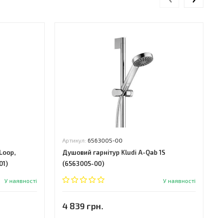
Артикул:
6563005-00
Loop,
Душовий гарнітур Kludi A-Qab 1S
01)
(6563005-00)
У наявності
У наявності
4 839 грн.