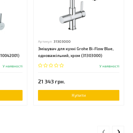
Артикул:
31303000
Змішувач для кухні Grohe Bi-Flow Blue,
110042001)
одноважільний, хром (31303000)
У наявності
У наявності
21 343 грн.
Купити
‹
›