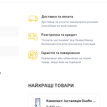
Доставка та оплата
Доставка та оплата замовлення різними
способами по всій Україні
Розстрочка та кредит
"Оплата частинами" від Приватбанку,
безпроцентна розстрочка від 3 місяців
Гарантія та повернення
Повернемо або обміняємо на інший
товар, якщо вам не підійшов
е
НАЙКРАЩІ ТОВАРИ
Комплект: Інсталяція Duofix PRO 20 + унітаз Kolo Idol (118.315.21.2)
9 372 грн.