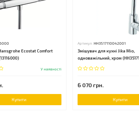
16000
Артикул:
HH3517110042001
Hansgrohe Ecostat Comfort
Змішувач для кухні Jika Mio,
(13116000)
одноважільний, хром (HH3517
У наявності
н.
6 070 грн.
Купити
Купити
ь