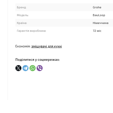
Бренд:
Grohe
Модель:
BauLoop
Країна:
Німеччина
Гарантія виробника:
72 міс
Економія:
змішувачі для кухні
Поділитися у соцмережах: