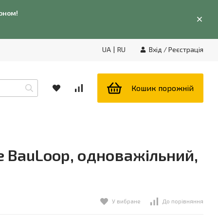
фоном!
UA
|
RU
Вхід
/
Реєстрація
Кошик порожній
e BauLoop, одноважільний,
У вибране
До порівняння