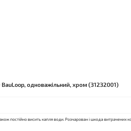
e BauLoop, одноважільний, хром (31232001)
також постійно висить капля води. Розчарован і шкода витрачених к