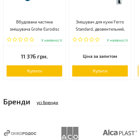
Вбудована частина
Змішувач для кухні Ferro
змішувача Grohe Eurodisc
Standard, двовентильний,
Joy, золото (23429000)
хром (BST5)
У наявності
У наявності
11 376 грн.
Ціна за запитом
Купити
Купити
Бренди
усі бренди