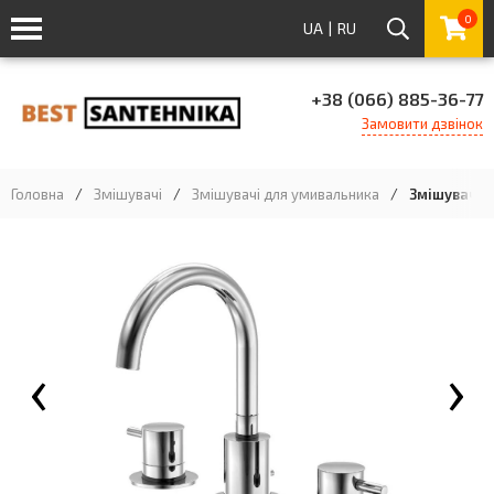
0
UA
|
RU
+38 (066) 885-36-77
Замовити дзвінок
Головна
/
Змішувачі
/
Змішувачі для умивальника
/
Змішувач дл
‹
›