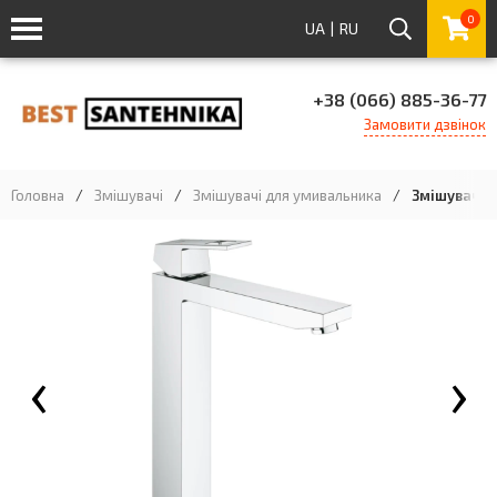
0
UA
|
RU
+38 (066) 885-36-77
Замовити дзвінок
Головна
/
Змішувачі
/
Змішувачі для умивальника
/
Змішувач д
‹
›