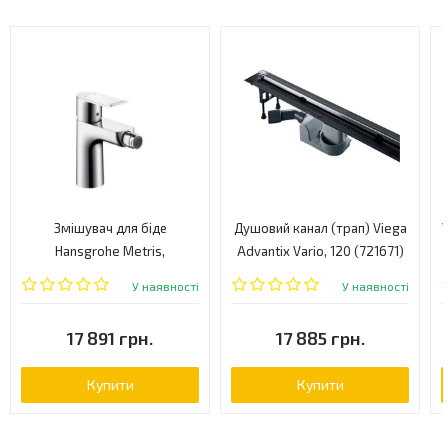
Змішувач для біде
Душовий канал (трап) Viega
У
Hansgrohe Metris,
Advantix Vario, 120 (721671)
одноважільний, хром
У наявності
У наявності
(31280000)
17 891 грн.
17 885 грн.
Купити
Купити