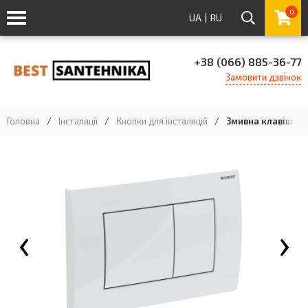
0
UA
|
RU
+38 (066) 885-36-77
Замовити дзвінок
Головна
/
Інсталяції
/
Кнопки для інсталяцій
/
Змивна клавіша Gebe
‹
›