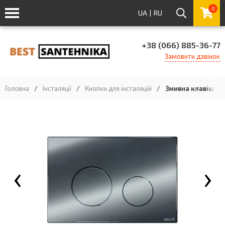
0
UA
|
RU
+38 (066) 885-36-77
Замовити дзвінок
Головна
/
Інсталяції
/
Кнопки для інсталяцій
/
Змивна клавіша Dev
‹
›