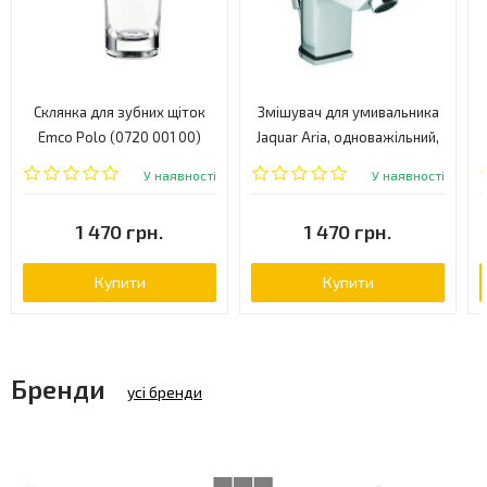
Склянка для зубних щіток
Змішувач для умивальника
Emco Polo (0720 001 00)
Jaquar Aria, одноважільний,
хром (ARI-CHR-39051B)
У наявності
У наявності
1 470 грн.
1 470 грн.
Купити
Купити
Бренди
усі бренди