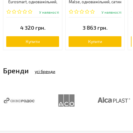
Eurosmart, одноважільний,
Malse, одноважільний, сатин
хром (32929002)
(55010S)
У наявності
У наявності
4 320 грн.
3 863 грн.
Купити
Купити
Бренди
усі бренди