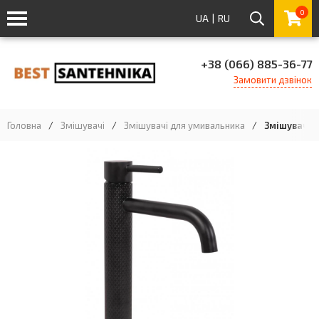
0
UA
|
RU
+38 (066) 885-36-77
Замовити дзвінок
Головна
/
Змішувачі
/
Змішувачі для умивальника
/
Змішувач д