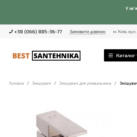
У зв'
+38 (066) 885-36-77
Замовити дзвінок
м. Київ, вул
Каталог 
Головна
/
Змішувачі
/
Змішувачі для умивальника
/
Змішувач