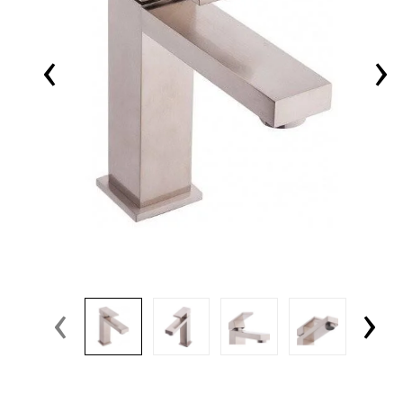
‹
›
‹
›