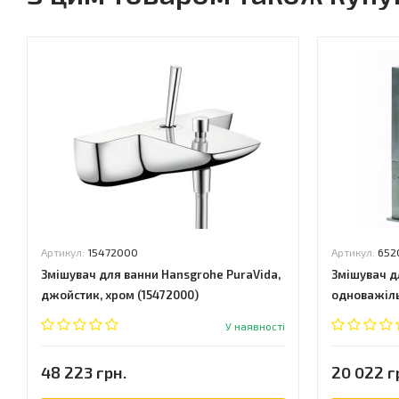
Артикул:
15472000
Артикул:
652
Змішувач для ванни Hansgrohe PuraVida,
Змішувач дл
джойстик, хром (15472000)
одноважіль
66)
У наявності
48 223 грн.
20 022 г