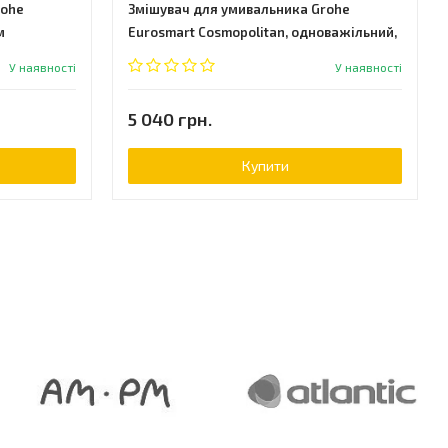
rohe
Змішувач для умивальника Grohe
м
Eurosmart Cosmopolitan, одноважільний,
хром (23325000)
У наявності
У наявності
5 040 грн.
Купити