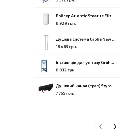
Бойлер Atlantic Steatite Elite VM 080 D400 2 BC, 80 (851188)
8 929 грн.
Душова система Grohe New Tempesta Cosmopolitan (27922000)
18 463 грн.
Інсталяція для унітазу Grohe Rapid SL (38772001)
8 832 грн.
Душовий канал (трап) Styron, решітка Гармонія, 70 (STY-H-70-FF)
7 755 грн.
‹
›