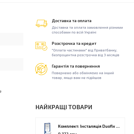
Доставка та оплата
Доставка та оплата замовлення різними
способами по всій Україні
Розстрочка та кредит
"Оплата частинами" від Приватбанку,
безпроцентна розстрочка від 3 місяців
Гарантія та повернення
Повернемо або обміняємо на інший
товар, якщо вам не підійшов
е
НАЙКРАЩІ ТОВАРИ
Комплект: Інсталяція Duofix PRO 20 + унітаз Kolo Idol (118.315.21.2)
9 372 грн.