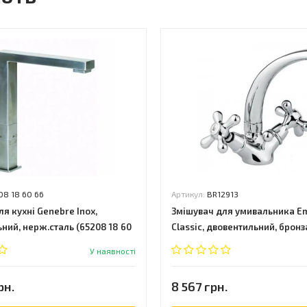
08 18 60 66
Артикул:
BR12913
я кухні Genebre Inox,
Змішувач для умивальника E
ний, нерж.сталь (65208 18 60
Classic, двовентильний, бронз
У наявності
рн.
8 567 грн.