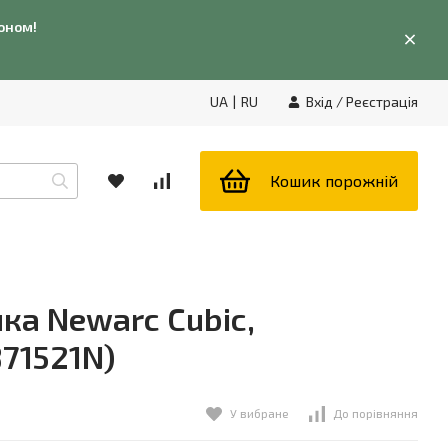
фоном!
UA
|
RU
Вхід
/
Реєстрація
Кошик порожній
ка Newarc Cubic,
871521N)
У вибране
До порівняння