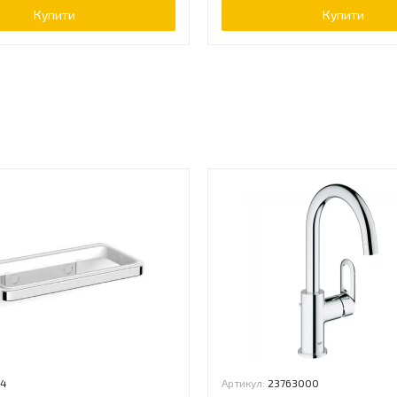
Купити
Купити
ь
14
Артикул:
23763000