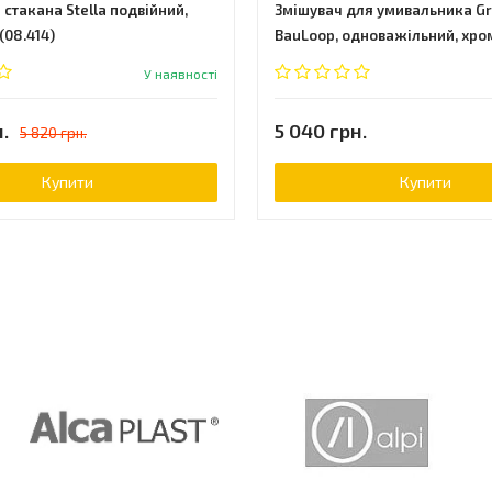
стакана Stella подвійний,
Змішувач для умивальника G
(08.414)
BauLoop, одноважільний, хро
(23763000)
У наявності
.
5 040 грн.
5 820 грн.
Купити
Купити