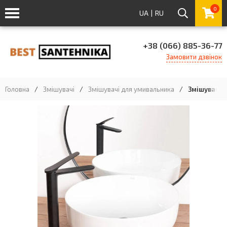
0
UA
|
RU
+38 (066) 885-36-77
Замовити дзвінок
Головна
/
Змішувачі
/
Змішувачі для умивальника
/
Змішувач д