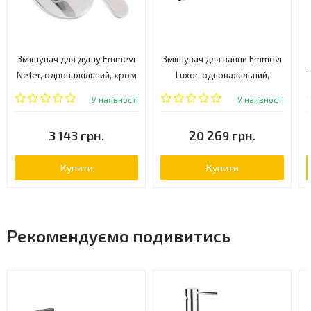
Змішувач для душу Emmevi
Змішувач для ванни Emmevi
Nefer, одноважільний, хром
Luxor, одноважільний,
T
(CR77009)
золото (OR70120R)
У наявності
У наявності
3 143 грн.
20 269 грн.
Купити
Купити
Рекомендуємо подивитись