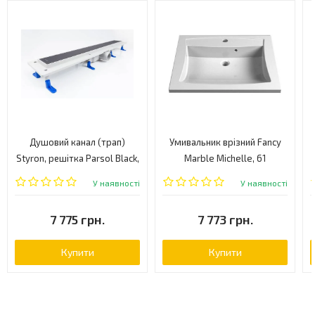
Душовий канал (трап)
Умивальник врізний Fancy
Styron, решітка Parsol Black,
Marble Michelle, 61
80 (STY-G3-80)
(2606101)
У наявності
У наявності
7 775 грн.
7 773 грн.
Купити
Купити