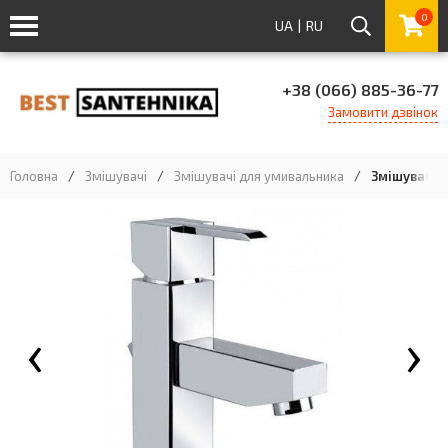
0
UA
|
RU
+38 (066) 885-36-77
Замовити дзвінок
Головна
/
Змішувачі
/
Змішувачі для умивальника
/
Змішувач д
‹
›