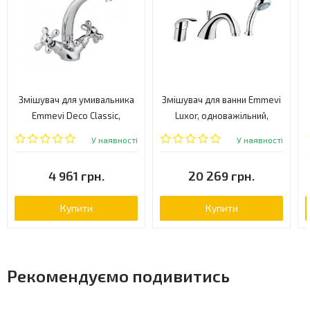
Змішувач для умивальника
Змішувач для ванни Emmevi
Emmevi Deco Classic,
Luxor, одноважільний,
двовентильний, хром
золото (OR70120R)
У наявності
У наявності
(SC12113TC)
4 961 грн.
20 269 грн.
Купити
Купити
Рекомендуємо подивитись