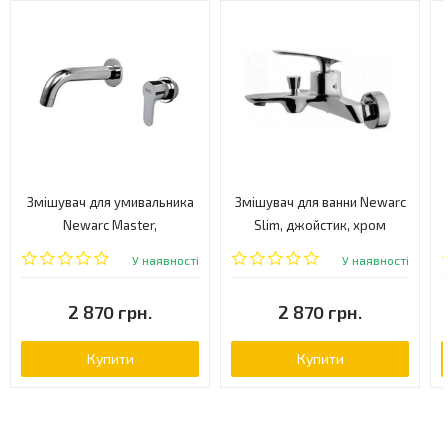
Змішувач для умивальника
Змішувач для ванни Newarc
Newarc Master,
Slim, джойстик, хром
одноважільний, хром
(121511)
У наявності
У наявності
(187571)
2 870 грн.
2 870 грн.
Купити
Купити