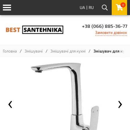
0
UA
|
RU
+38 (066) 885-36-77
Замовити дзвінок
Головна
/
Змішувачі
/
Змішувачі для кухні
/
Змішувач для кухні
‹
›