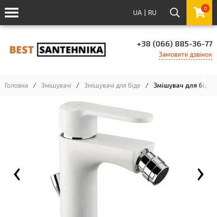
0
UA
|
RU
+38 (066) 885-36-77
Замовити дзвінок
Головна
/
Змішувачі
/
Змішувачі для біде
/
Змішувач для біде 
‹
›