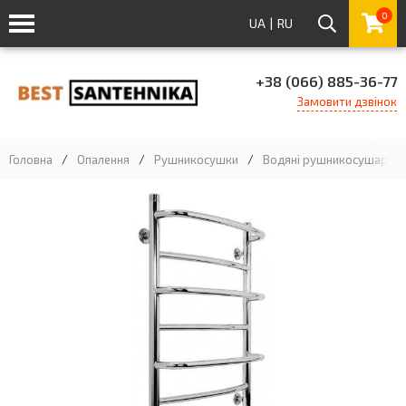
0
UA
|
RU
+38 (066) 885-36-77
Замовити дзвінок
Головна
/
Опалення
/
Рушникосушки
/
Водяні рушникосушарки