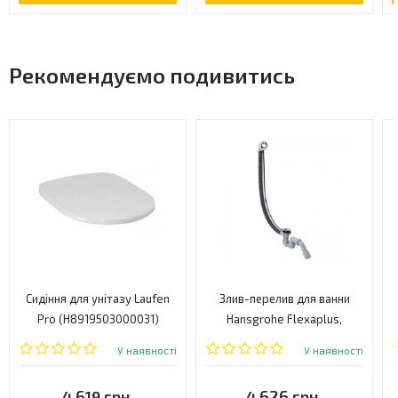
Рекомендуємо подивитись
Сидіння для унітазу Laufen
Злив-перелив для ванни
Pro (H8919503000031)
Hansgrohe Flexaplus,
напівавтомат (58141180)
У наявності
У наявності
4 619 грн.
4 626 грн.