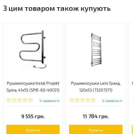
З цим товаром також купують
Рушникосушка Instal Projekt
Рушникосушка Laris Гранд,
Р
Spina, 41x55 (SPIE-60/40C01)
120x53 (73207371)
У наявності
У наявності
9 555 грн.
11 784 грн.
Купити
Купити