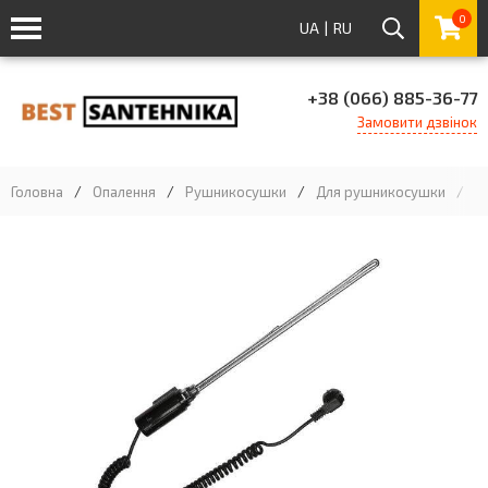
0
UA
|
RU
+38 (066) 885-36-77
Замовити дзвінок
Головна
/
Опалення
/
Рушникосушки
/
Для рушникосушки
/
Т