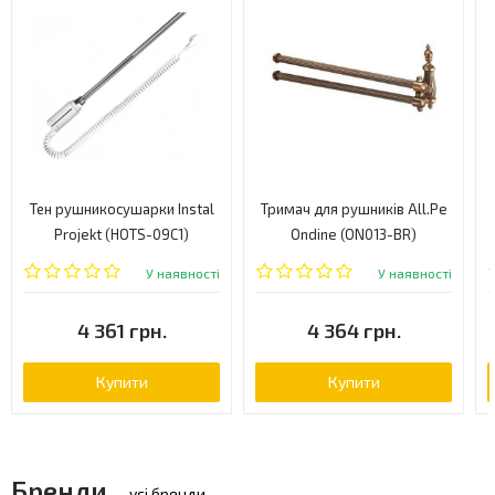
Тен рушникосушарки Instal
Тримач для рушників All.Pe
Projekt (HOTS-09C1)
Ondine (ON013-BR)
У наявності
У наявності
4 361 грн.
4 364 грн.
Купити
Купити
Бренди
усі бренди