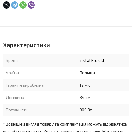
Характеристики
Бренд
Instal Projekt
Країна
Польща
Гарантія виробника
12 міс
Довжина
34 см
Потужність
900 Вт
* Зовнішній вигляд товару та комплектація можуть відрізнятись
від зображення на сайті та залежить від поставки. Магазин не