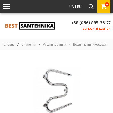
0
UA
|
RU
+38 (066) 885-36-77
Замовити дзвінок
Головна
/
Опалення
/
Рушникосушки
/
Водяні рушникосушарки