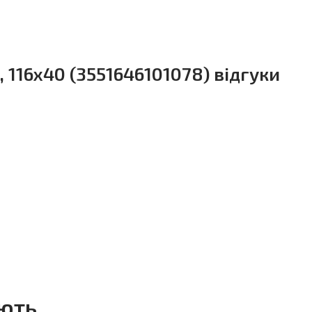
 116x40 (3551646101078) відгуки
ують