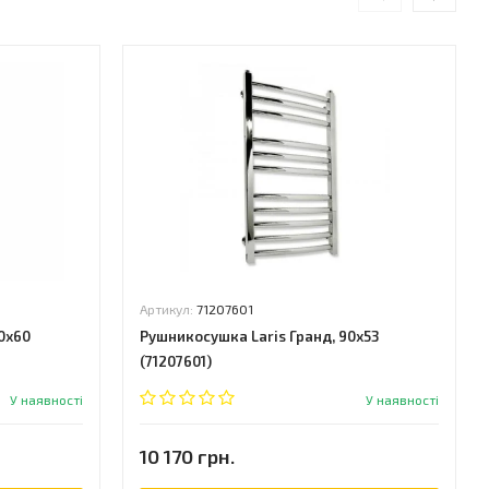
Артикул:
71207601
0x60
Рушникосушка Laris Гранд, 90x53
(71207601)
У наявності
У наявності
10 170 грн.