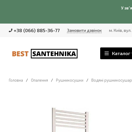
У зв'
+38 (066) 885-36-77
Замовити дзвінок
м. Київ, вул
Каталог 
Головна
/
Опалення
/
Рушникосушки
/
Водяні рушникосушар