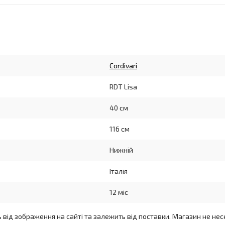
Cordivari
RDT Lisa
40 см
116 см
Нижній
Італія
12 міс
ь від зображення на сайті та залежить від поставки. Магазин не нес