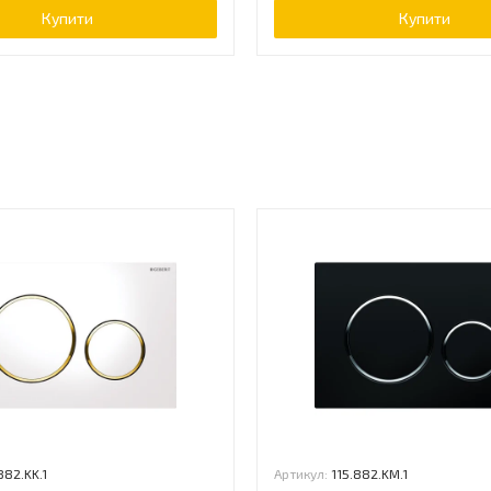
Купити
Купити
ь
882.KK.1
Артикул:
115.882.KM.1