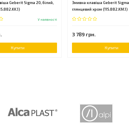
іша Geberit Sigma 20, білий,
Змивна клавіша Geberit Sigma
5.882.KK.1)
глянцевий хром (115.882.KM.1)
У наявності
.
3 789 грн.
Купити
Купити