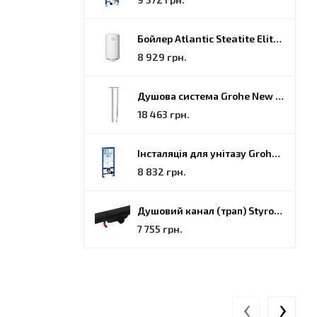
Бойлер Atlantic Steatite Elite VM 080 D400 2 BC, 80 (851188)
8 929 грн.
Душова система Grohe New Tempesta Cosmopolitan (27922000)
18 463 грн.
Інсталяція для унітазу Grohe Rapid SL (38772001)
8 832 грн.
Душовий канал (трап) Styron, решітка Гармонія, 70 (STY-H-70-FF)
7 755 грн.
‹
›