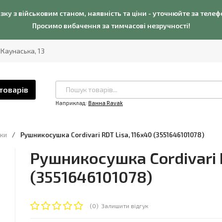
язку з військовим станом, наявність та ціни - уточнюйте за теле
Просимо вибачення за тимчасові незручності!
. Каунаська, 13
товарів
Наприклад:
Ванна Ravak
ки
/
Рушникосушка Cordivari RDT Lisa, 116x40 (3551646101078)
Рушникосушка Cordivari R
(3551646101078)
(0)
Залишити відгук