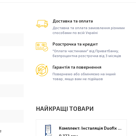
Доставка та оплата
Доставка та оплата замовлення різними
способами по всій Україні
Розстрочка та кредит
"Оплата частинами" від Приватбанку,
безпроцентна розстрочка від 3 місяців
Гарантія та повернення
Повернемо або обміняємо на інший
товар, якщо вам не підійшов
НАЙКРАЩІ ТОВАРИ
Комплект: Інсталяція Duofix PRO 20 + унітаз Kolo Idol (118.315.21.2)
е
9 372 грн.