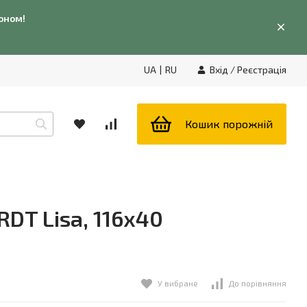
фоном!
UA
|
RU
Вхід
/
Реєстрація
Кошик порожній
DT Lisa, 116x40
У вибране
До порівняння