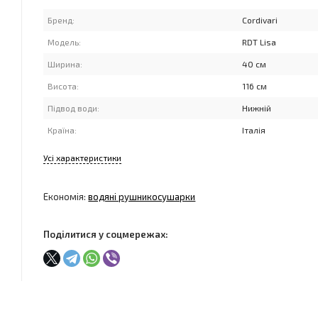
Бренд:
Cordivari
Модель:
RDT Lisa
Ширина:
40 см
Висота:
116 см
Підвод води:
Нижній
Країна:
Італія
Усі характеристики
Економія:
водяні рушникосушарки
Поділитися у соцмережах: