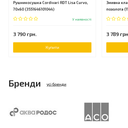
Рушникосушка Cordivari RDT Lisa Curvo,
Змивна клав
70x60 (3551646101044)
позолота (11
У наявності
3 790 грн.
3 789 грн
Купити
Бренди
усі бренди