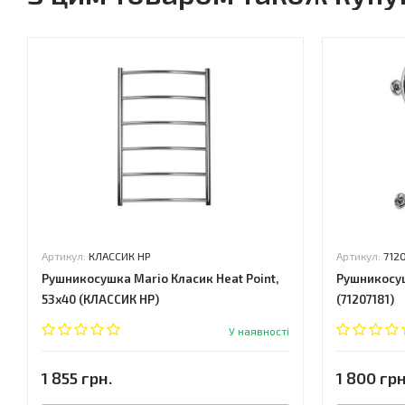
Артикул:
КЛАССИК НР
Артикул:
712
Рушникосушка Mario Класик Heat Point,
Рушникосуш
53x40 (КЛАССИК НР)
(71207181)
У наявності
1 855 грн.
1 800 грн