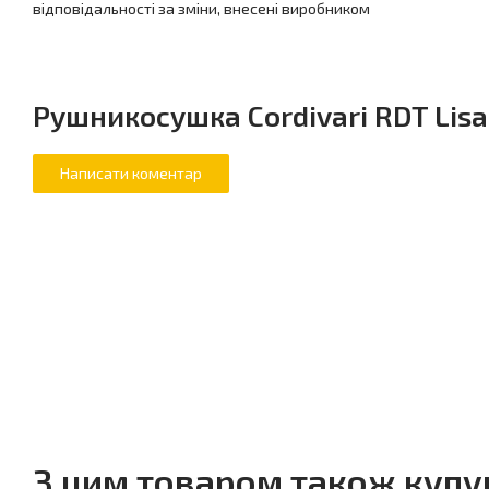
відповідальності за зміни, внесені виробником
Рушникосушка Cordivari RDT Lisa,
З цим товаром також куп